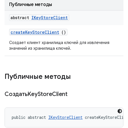
Публичные методы
abstract
IKey
Store
Client
create
Key
Store
Client
()
Создает клиент хранилища ключей для извлечения
значений из хранилища ключей.
Публичные методы
СоздатьKey
Store
Client
public abstract 
IKeyStoreClient
 createKeyStoreClie