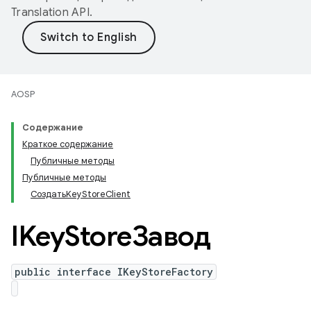
Translation API
.
AOSP
Содержание
Краткое содержание
Публичные методы
Публичные методы
СоздатьKeyStoreClient
IKey
StoreЗавод
public interface IKeyStoreFactory