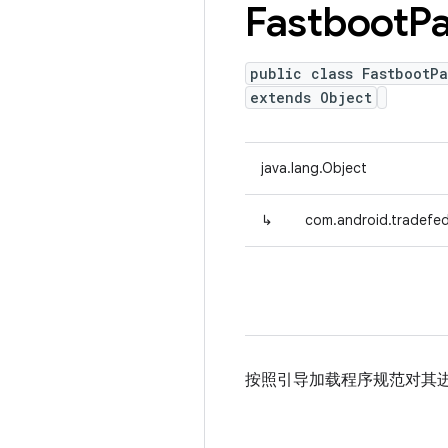
Fastboot
P
public class FastbootP
extends Object
java.lang.Object
↳
com.android.tradefed
按照引导加载程序规范对其