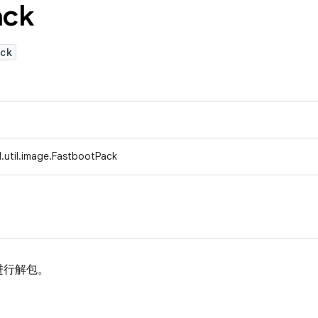
ack
ack
.util.image.FastbootPack
进行解包。