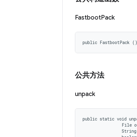
Fastboot
Pack
public FastbootPack (
公共方法
unpack
public static void unp
                File o
                String