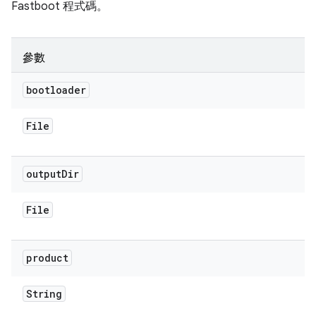
Fastboot 程式碼。
參數
bootloader
File
output
Dir
File
product
String