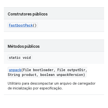
Construtores públicos
Fastboot
Pack
()
Métodos públicos
static void
unpack
(File bootloader
,
File output
Dir
,
String product
,
boolean unpack
Version)
Utilitário para descompactar um arquivo de carregador
de inicialização por especificação.