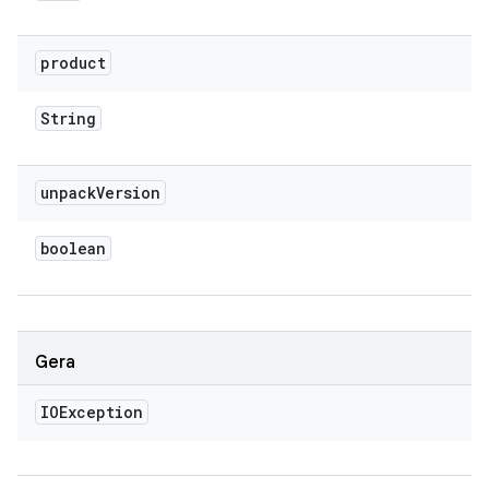
product
String
unpack
Version
boolean
Gera
IOException