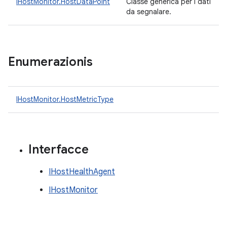
IHostMonitor.HostDataPoint
Classe generica per i dati
da segnalare.
Enumerazionis
IHostMonitor.HostMetricType
Interfacce
IHostHealthAgent
IHostMonitor