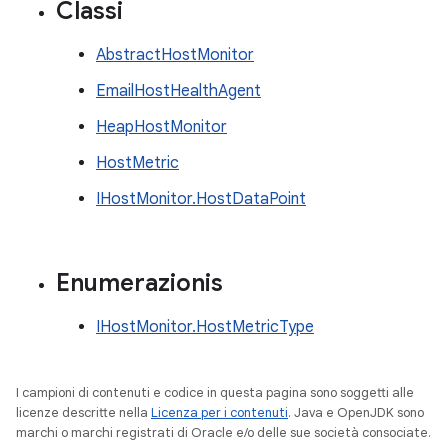
Classi
AbstractHostMonitor
EmailHostHealthAgent
HeapHostMonitor
HostMetric
IHostMonitor.HostDataPoint
Enumerazionis
IHostMonitor.HostMetricType
I campioni di contenuti e codice in questa pagina sono soggetti alle
licenze descritte nella
Licenza per i contenuti
. Java e OpenJDK sono
marchi o marchi registrati di Oracle e/o delle sue società consociate.