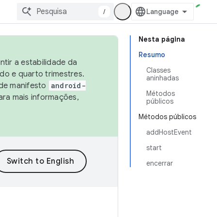
/
Nesta página
Resumo
tir a estabilidade da
Classes
o e quarto trimestres.
aninhadas
 de manifesto
android-
Métodos
ara mais informações,
públicos
Métodos públicos
addHostEvent
start
encerrar