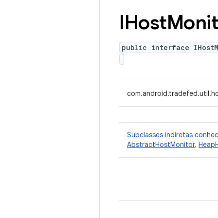
IHost
Monit
public interface IHost
com.android.tradefed.util.h
Subclasses indiretas conhe
AbstractHostMonitor
,
HeapH