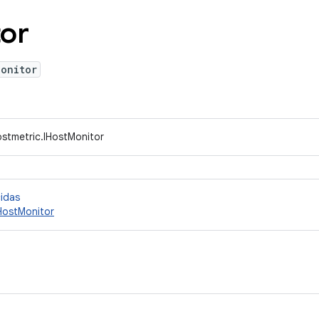
or
Monitor
ostmetric.IHostMonitor
cidas
ostMonitor