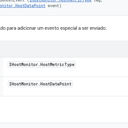
onitor.HostDataPoint
 event)
 para adicionar um evento especial a ser enviado.
IHost
Monitor
.
Host
Metric
Type
IHost
Monitor
.
Host
Data
Point