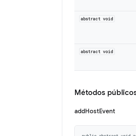
abstract void
abstract void
Métodos público
add
Host
Event
public abstract void a