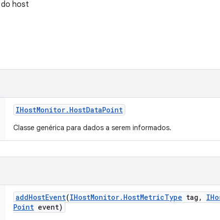
 do host
IHost
Monitor
.
Host
Data
Point
Classe genérica para dados a serem informados.
add
Host
Event
(
IHost
Monitor
.
Host
Metric
Type
tag
,
IHo
Point
event)