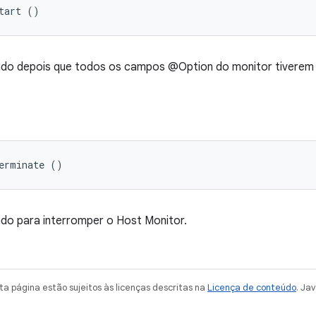
tart ()
o depois que todos os campos @Option do monitor tiverem s
erminate ()
o para interromper o Host Monitor.
a página estão sujeitos às licenças descritas na
Licença de conteúdo
. Ja