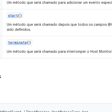
Um método que será chamado para adicionar um evento especia
start
()
Um método que será chamado depois que todos os campos @O
sido definidos.
terminate
()
Um método que será chamado para interromper o Host Monitor
s
ddHostEvent (
IHostMonitor.HostMetricType
 tag, 
