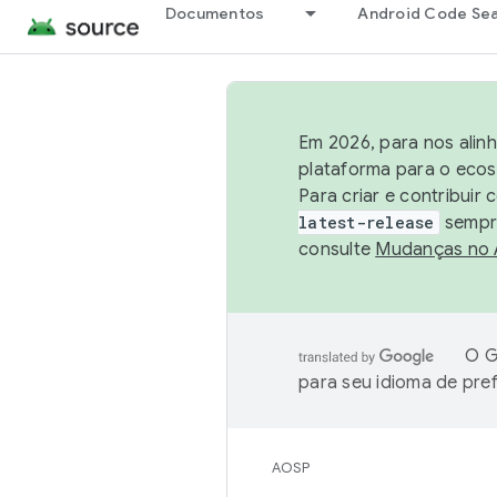
Documentos
Android Code Se
Em 2026, para nos alin
plataforma para o ecos
Para criar e contribuir
latest-release
sempre
consulte
Mudanças no
O G
para seu idioma de pre
AOSP