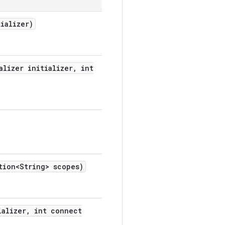
tializer)
alizer initializer
,
int
ion<String> scopes)
ializer
,
int connect