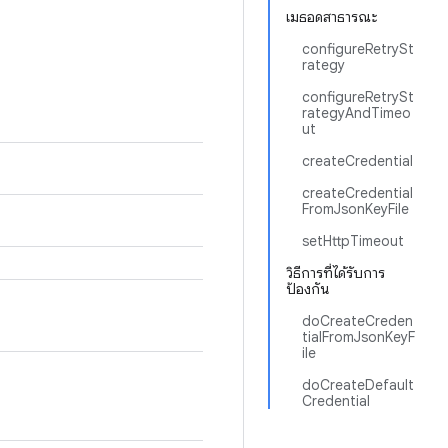
เมธอดสาธารณะ
configureRetrySt
rategy
configureRetrySt
rategyAndTimeo
ut
createCredential
createCredential
FromJsonKeyFile
setHttpTimeout
วิธีการที่ได้รับการ
ป้องกัน
doCreateCreden
tialFromJsonKeyF
ile
doCreateDefault
Credential