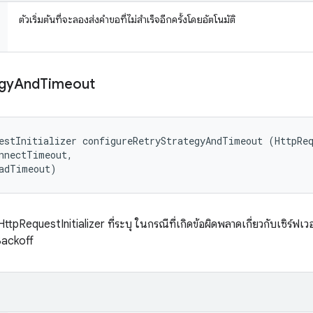
ตัวเริ่มต้นที่จะลองส่งคำขอที่ไม่สำเร็จอีกครั้งโดยอัตโนมัติ
gy
And
Timeout
estInitializer configureRetryStrategyAndTimeout (HttpReq
nnectTimeout, 

eadTimeout)
HttpRequestInitializer ที่ระบุ ในกรณีที่เกิดข้อผิดพลาดเกี่ยวกับเซิร์ฟเ
Backoff