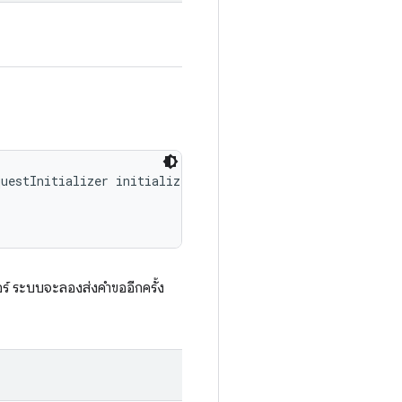
uestInitializer initializer, 

วอร์ ระบบจะลองส่งคำขออีกครั้ง