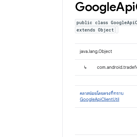
Google
Api
public class GoogleApi
extends Object
java.lang.Object
↳
com.android.tradefe
คลาสย่อยโดยตรงที่ทราบ
GoogleApiClientUtil