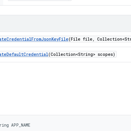
ate
Credential
From
Json
Key
File
(File file
,
Collection<Str
ate
Default
Credential
(Collection<String> scopes)
ring APP_NAME