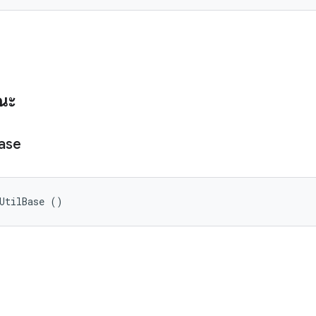
รณะ
ase
UtilBase ()