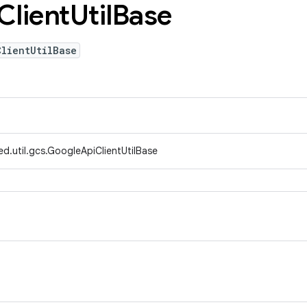
Client
Util
Base
ClientUtilBase
d.util.gcs.GoogleApiClientUtilBase