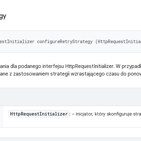
gy
estInitializer configureRetryStrategy (HttpRequestInitia
iania dla podanego interfejsu HttpRequestInitializer. W przyp
ne z zastosowaniem strategii wzrastającego czasu do ponow
Http
Request
Initializer
: – inicjator, który skonfiguruje st