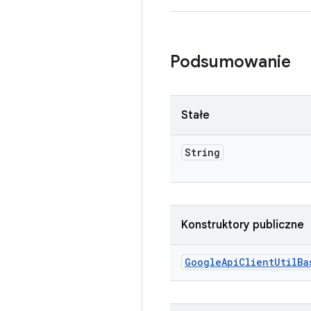
Podsumowanie
Stałe
String
Konstruktory publiczne
Google
Api
Client
Util
Ba