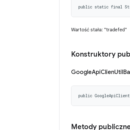
public static final St
Wartość stała: "tradefed"
Konstruktory pub
Google
Api
Clien
Util
Ba
public GoogleApiClient
Metody publiczn