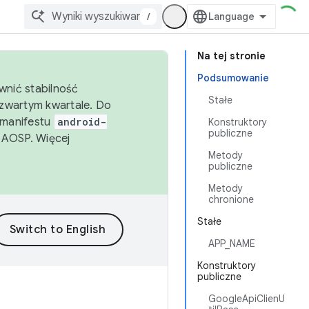
/
Na tej stronie
Podsumowanie
wnić stabilność
Stałe
zwartym kwartale. Do
 manifestu
android-
Konstruktory
publiczne
 AOSP. Więcej
Metody
publiczne
Metody
chronione
Stałe
APP_NAME
Konstruktory
publiczne
GoogleApiClienU