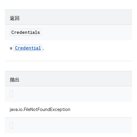
返回
Credentials
Credential
a
。
抛出
java.io.FileNotFoundException