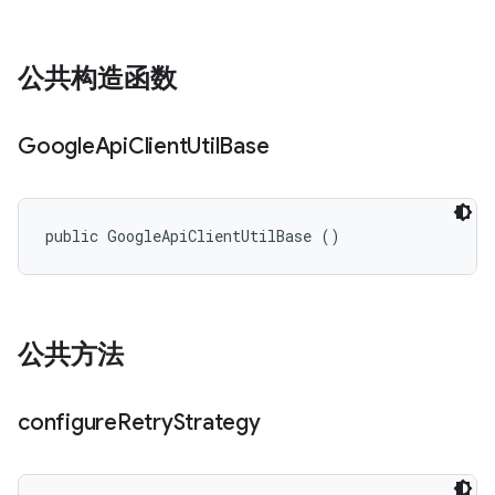
公共构造函数
Google
Api
Client
Util
Base
public GoogleApiClientUtilBase ()
公共方法
configure
Retry
Strategy