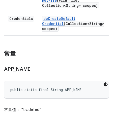
Key
File
(File file
,
Collection<String> scopes)
Credentials
do
Create
Default
Credential
(Collection<String>
scopes)
常量
APP
_
NAME
public static final String APP_NAME
常量值： "tradefed"