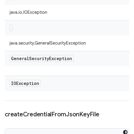
java.io.IOException
java.security.GeneralSecurityException
General
Security
Exception
IOException
create
Credential
From
Json
Key
File