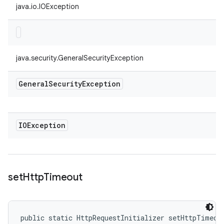
java.io.IOException
java.security.GeneralSecurityException
General
Security
Exception
IOException
set
Http
Timeout
public static HttpRequestInitializer setHttpTimeout