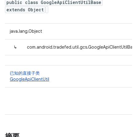
public class GoogleApiClientUtilBase
extends Object
java.lang.Object
↳
com.android.tradefed.util.gcs.GoogleApiClientUtilBas
已知的直接子类
GoogleApiClientUtil
摘要