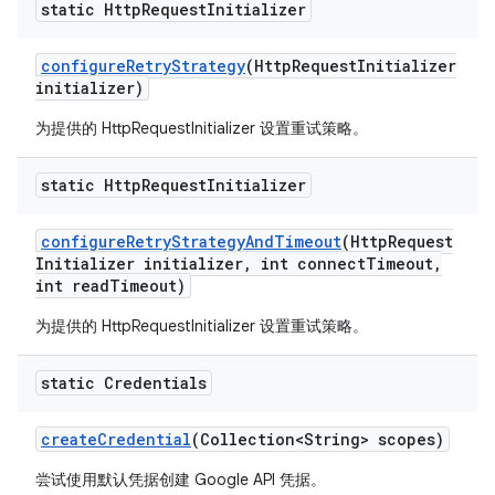
static Http
Request
Initializer
configure
Retry
Strategy
(Http
Request
Initializer
initializer)
为提供的 HttpRequestInitializer 设置重试策略。
static Http
Request
Initializer
configure
Retry
Strategy
And
Timeout
(Http
Request
Initializer initializer
,
int connect
Timeout
,
int read
Timeout)
为提供的 HttpRequestInitializer 设置重试策略。
static Credentials
create
Credential
(Collection<String> scopes)
尝试使用默认凭据创建 Google API 凭据。