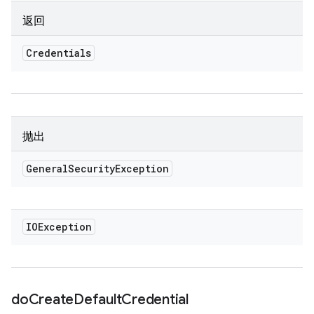
返回
Credentials
抛出
General
Security
Exception
IOException
do
Create
Default
Credential