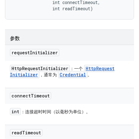
                int connectTimeout, 

                int readTimeout)
参数
request
Initializer
Http
Request
Initializer
Http
Request
：一个
Initializer
Credential
，通常为
。
connect
Timeout
int
：连接超时时间（以毫秒为单位）。
read
Timeout