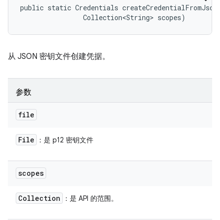
public static Credentials createCredentialFromJsonK
                Collection<String> scopes)
从 JSON 密钥文件创建凭据。
参数
file
File
：是 p12 密钥文件
scopes
Collection
：是 API 的范围。