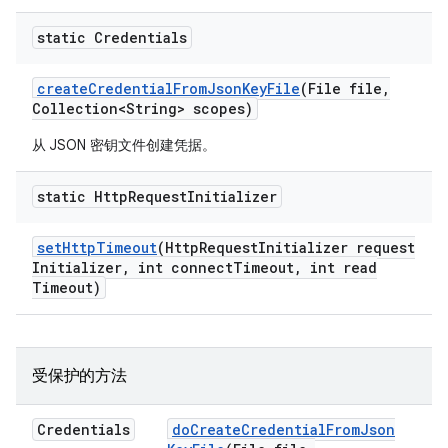
static Credentials
create
Credential
From
Json
Key
File
(File file
,
Collection<String> scopes)
从 JSON 密钥文件创建凭据。
static Http
Request
Initializer
set
Http
Timeout
(Http
Request
Initializer request
Initializer
,
int connect
Timeout
,
int read
Timeout)
受保护的方法
Credentials
do
Create
Credential
From
Json