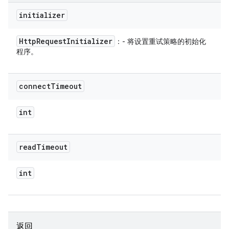
initializer
Http
Request
Initializer
：- 将设置重试策略的初始化
程序。
connect
Timeout
int
read
Timeout
int
返回