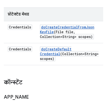
प्रोटेक्टेड मेथड
Credentials
do
Create
Credential
From
Json
Key
File
(File file
,
Collection<String> scopes)
Credentials
do
Create
Default
Credential
(Collection<String>
scopes)
कॉन्स्टेंट
APP
_
NAME