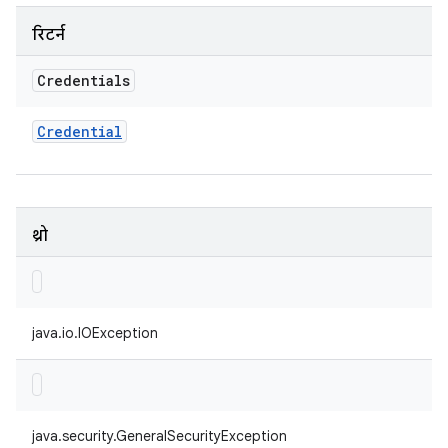
रिटर्न
Credentials
Credential
थ्रो
java.io.IOException
java.security.GeneralSecurityException