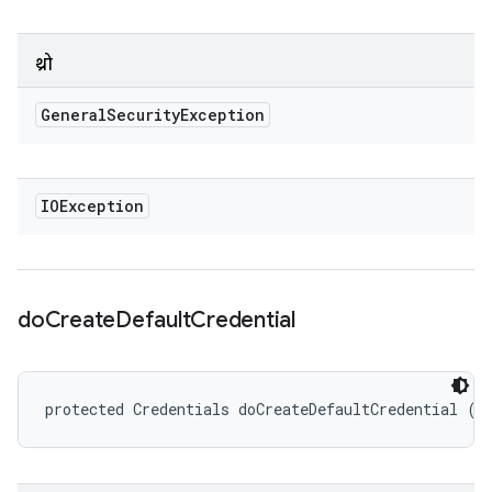
थ्रो
General
Security
Exception
IOException
do
Create
Default
Credential
protected Credentials doCreateDefaultCredential (C