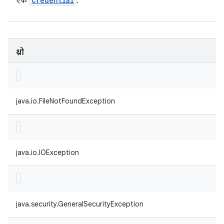
Credential
एक
.
थ्रो
java.io.FileNotFoundException
java.io.IOException
java.security.GeneralSecurityException