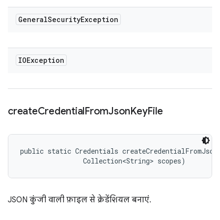
General
Security
Exception
IOException
create
Credential
From
Json
Key
File
public static Credentials createCredentialFromJsonK
                Collection<String> scopes)
JSON कुंजी वाली फ़ाइल से क्रेडेंशियल बनाएं.