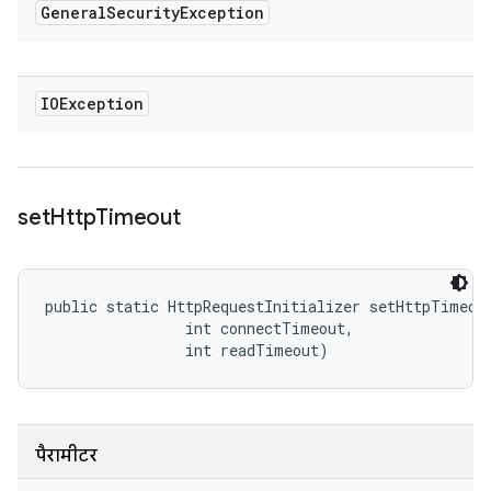
General
Security
Exception
IOException
set
Http
Timeout
public static HttpRequestInitializer setHttpTimeout
                int connectTimeout, 

                int readTimeout)
पैरामीटर