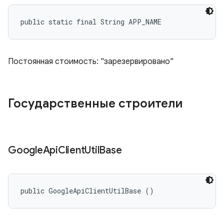
public static final String APP_NAME
Постоянная стоимость: "зарезервировано"
Государственные строители
Google
Api
Client
Util
Base
public GoogleApiClientUtilBase ()