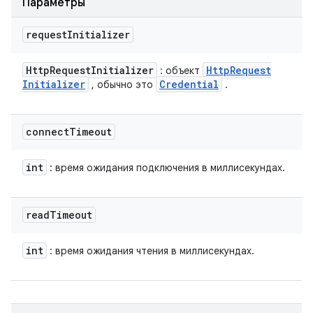
Параметры
request
Initializer
Http
Request
Initializer
Http
Request
: объект
Initializer
Credential
, обычно это
.
connect
Timeout
int
: время ожидания подключения в миллисекундах.
read
Timeout
int
: время ожидания чтения в миллисекундах.