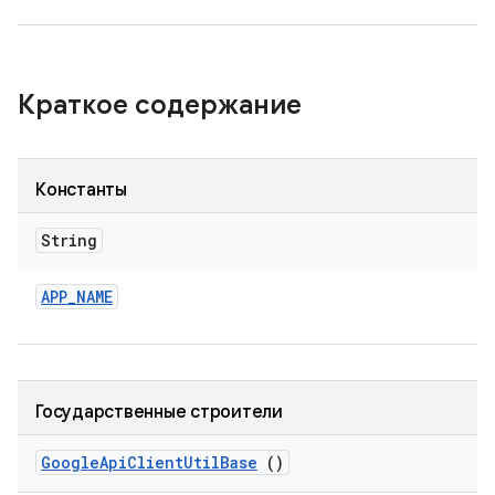
Краткое содержание
Константы
String
APP
_
NAME
Государственные строители
Google
Api
Client
Util
Base
()