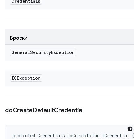
Credentials
Броски
General
Security
Exception
IOException
do
Create
Default
Credential
protected Credentials doCreateDefaultCredential (C