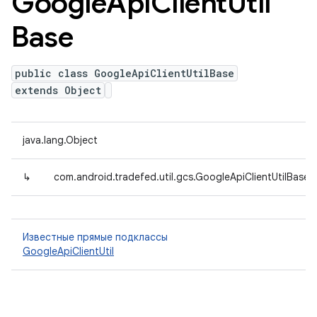
Google
Api
Client
Util
Base
public class GoogleApiClientUtilBase
extends Object
java.lang.Object
↳
com.android.tradefed.util.gcs.GoogleApiClientUtilBase
Известные прямые подклассы
GoogleApiClientUtil