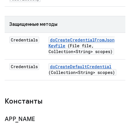
Защищенные методы
Credentials
do
Create
Credential
From
Json
Key
File
(File file
,
Collection<String> scopes)
Credentials
do
Create
Default
Credential
(Collection<String> scopes)
Константы
APP
_
NAME