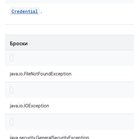
Credential
.
Броски
java.io.FileNotFoundException
java.io.IOException
java.security.GeneralSecurityException