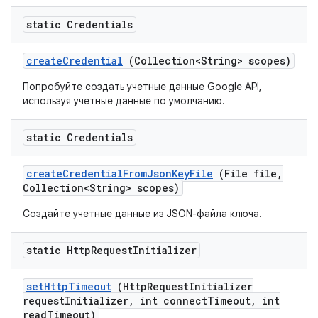
static Credentials
create
Credential
(Collection<String> scopes)
Попробуйте создать учетные данные Google API,
используя учетные данные по умолчанию.
static Credentials
create
Credential
From
Json
Key
File
(File file
,
Collection<String> scopes)
Создайте учетные данные из JSON-файла ключа.
static Http
Request
Initializer
set
Http
Timeout
(Http
Request
Initializer
request
Initializer
,
int connect
Timeout
,
int
read
Timeout)