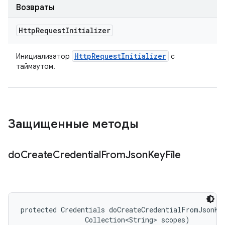
Возвраты
Http
Request
Initializer
Http
Request
Initializer
Инициализатор
с
таймаутом.
Защищенные методы
do
Create
Credential
From
Json
Key
File
protected Credentials doCreateCredentialFromJsonKey
                Collection<String> scopes)