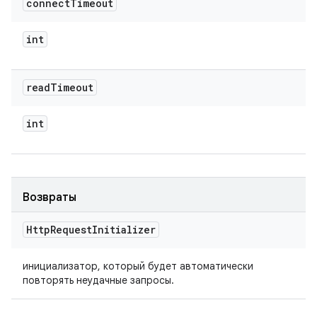
connect
Timeout
int
read
Timeout
int
Возвраты
Http
Request
Initializer
инициализатор, который будет автоматически
повторять неудачные запросы.