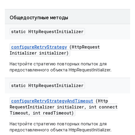
Общедоступные методы
static Http
Request
Initializer
configure
Retry
Strategy
(Http
Request
Initializer initializer)
Настройте стратегию повторных попыток для
предоставленного объекта HttpRequestInitializer.
static Http
Request
Initializer
configure
Retry
Strategy
And
Timeout
(Http
Request
Initializer initializer
,
int connect
Timeout
,
int read
Timeout)
Настройте стратегию повторных попыток для
предоставленного объекта HttpRequestInitializer.