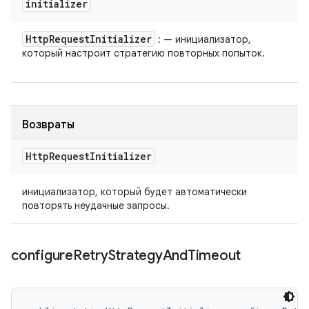
initializer
Http
Request
Initializer
: — инициализатор,
который настроит стратегию повторных попыток.
Возвраты
Http
Request
Initializer
инициализатор, который будет автоматически
повторять неудачные запросы.
configure
Retry
Strategy
And
Timeout