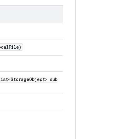
ocal
File)
ist<Storage
Object> sub