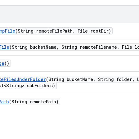
mp
File
(String remote
File
Path
,
File root
Dir)
File
(String bucket
Name
,
String remote
Filename
,
File l
ge
()
te
Files
Under
Folder
(String bucket
Name
,
String folder
,
L
t<String> sub
Folders)
Path
(String remote
Path)