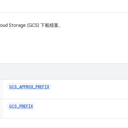
ud Storage (GCS) 下載檔案。
GCS
_
APPROX
_
PREFIX
GCS
_
PREFIX