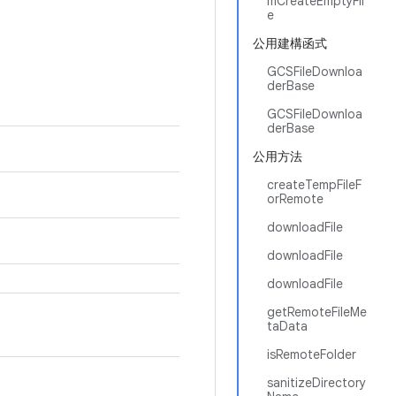
mCreateEmptyFil
e
公用建構函式
GCSFileDownloa
derBase
GCSFileDownloa
derBase
公用方法
createTempFileF
orRemote
downloadFile
downloadFile
downloadFile
getRemoteFileMe
taData
isRemoteFolder
sanitizeDirectory