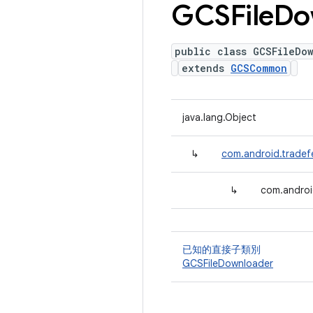
GCSFile
Do
public class GCSFileDo
extends
GCSCommon
java.lang.Object
↳
com.android.trade
↳
com.androi
已知的直接子類別
GCSFileDownloader