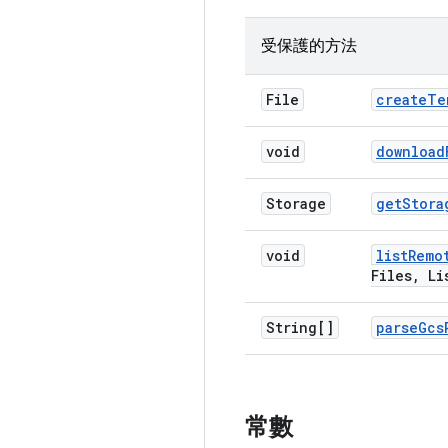
受保護的方法
File
create
Te
void
download
Storage
get
Stora
void
list
Remo
Files
,
Lis
String[]
parse
Gcs
常數