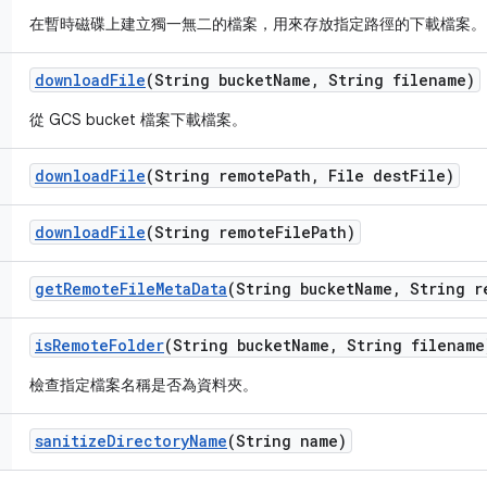
在暫時磁碟上建立獨一無二的檔案，用來存放指定路徑的下載檔案。
download
File
(String bucket
Name
,
String filename)
從 GCS bucket 檔案下載檔案。
download
File
(String remote
Path
,
File dest
File)
download
File
(String remote
File
Path)
get
Remote
File
Meta
Data
(String bucket
Name
,
String r
is
Remote
Folder
(String bucket
Name
,
String filename
檢查指定檔案名稱是否為資料夾。
sanitize
Directory
Name
(String name)