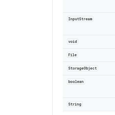
Input
Stream
void
File
Storage
Object
boolean
String