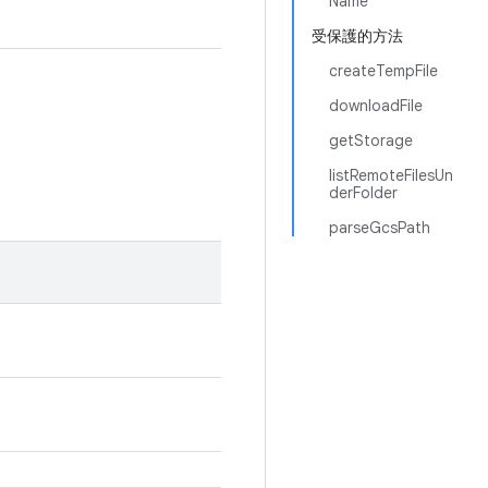
Name
受保護的方法
createTempFile
downloadFile
getStorage
listRemoteFilesUn
derFolder
parseGcsPath