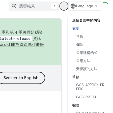
/
這個頁面中的內容
摘要
季和第 4 季將原始碼發
常數
latest-release
資訊
ndroid 開放原始碼計畫變
欄位
公用建構函式
公用方法
受保護的方法
常數
GCS_APPROX_PR
EFIX
GCS_PREFIX
欄位