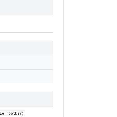
le root
Dir)