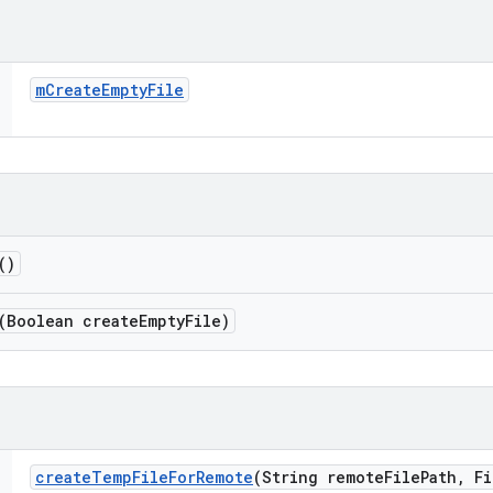
m
Create
Empty
File
()
(Boolean create
Empty
File)
create
Temp
File
For
Remote
(String remote
File
Path
,
Fi