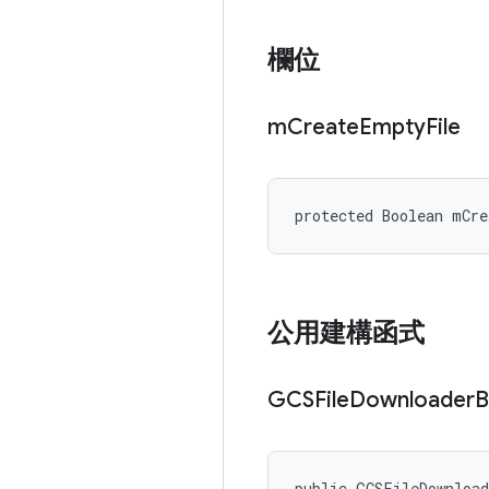
欄位
m
Create
Empty
File
protected Boolean mCre
公用建構函式
GCSFile
Downloader
B
public GCSFileDownloa