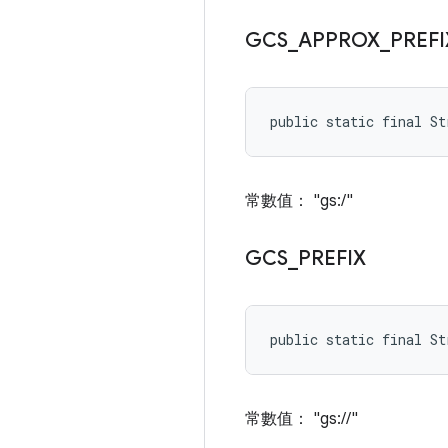
GCS
_
APPROX
_
PREFI
public static final S
常數值： "gs:/"
GCS
_
PREFIX
public static final St
常數值： "gs://"