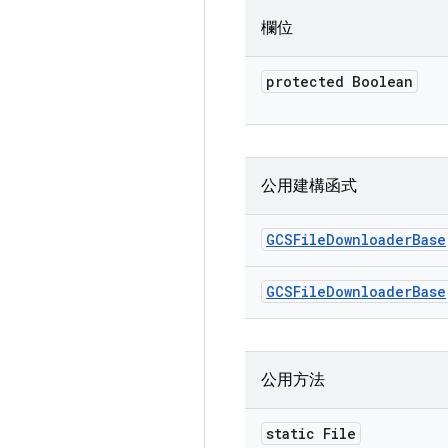
欄位
protected Boolean
公用建構函式
GCSFile
Downloader
Base
GCSFile
Downloader
Base
公用方法
static File