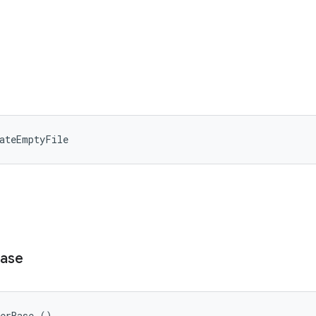
ateEmptyFile
ase
derBase ()