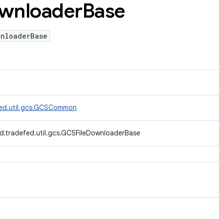
wnloader
Base
wnloaderBase
fed.util.gcs.GCSCommon
d.tradefed.util.gcs.GCSFileDownloaderBase