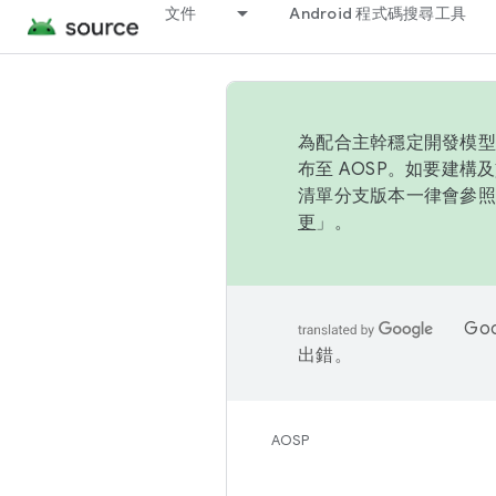
文件
Android 程式碼搜尋工具
為配合主幹穩定開發模型，
布至 AOSP。如要建構及
清單分支版本一律會參照推
更
」。
Go
出錯。
AOSP