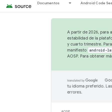
Documentos
Android Code Se
A partir de 2026, para 
estabilidad de la plata
y cuarto trimestre. Para
manifiesto
android-la
AOSP. Para obtener más
Goo
tu idioma preferido. L
errores.
AOSP