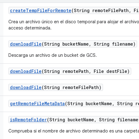
create
Temp
File
For
Remote
(String remote
File
Path
,
Fi
Crea un archivo único en el disco temporal para alojar el archi
acceso determinada.
download
File
(String bucket
Name
,
String filename)
Descarga un archivo de un bucket de GCS.
download
File
(String remote
Path
,
File dest
File)
download
File
(String remote
File
Path)
get
Remote
File
Meta
Data
(String bucket
Name
,
String r
is
Remote
Folder
(String bucket
Name
,
String filename
Comprueba si el nombre de archivo determinado es una carpeta