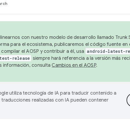
arch
alinearnos con nuestro modelo de desarrollo llamado Trunk S
forma para el ecosistema, publicaremos el código fuente en
 compilar el AOSP y contribuir a él, usa
android-latest-r
test-release
siempre hará referencia a la versión más reci
 información, consulta
Cambios en el AOSP
.
gle utiliza tecnología de IA para traducir contenido a
as traducciones realizadas con IA pueden contener