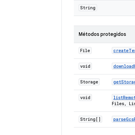
String
Métodos protegidos
File
create
Te
void
download
Storage
get
Stora
void
list
Remo
Files
,
Lis
String[]
parse
Gcs