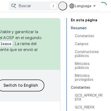
/
En esta página
Resumen
table y garantizar la
Constantes
 el AOSP en el segundo
elease
. La rama del
Campos
ente que se envió al
Constructores
públicos
Métodos
públicos
Métodos
protegidos
Constantes
GCS_APPROX_PR
EFIX
GCS_PREFIX