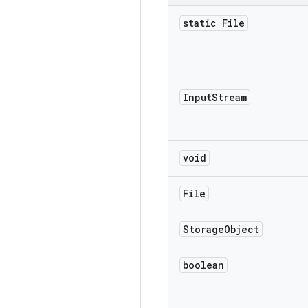
static File
Input
Stream
void
File
Storage
Object
boolean