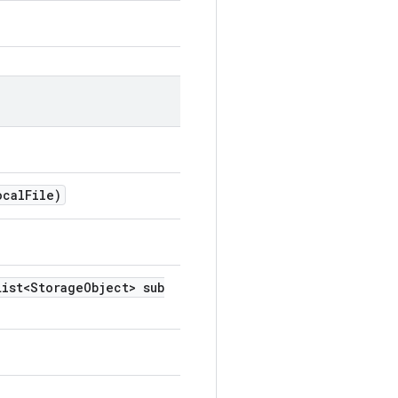
ocal
File)
ist<Storage
Object> sub