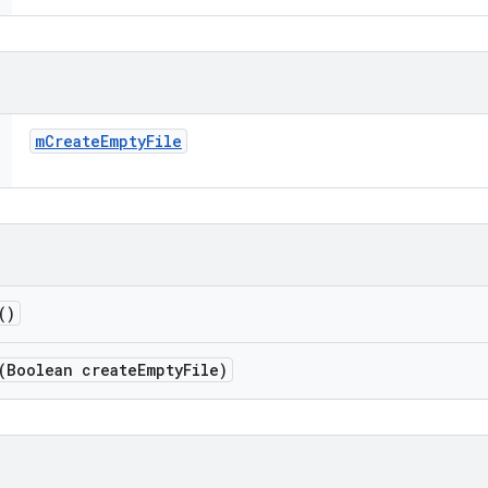
m
Create
Empty
File
()
(Boolean create
Empty
File)