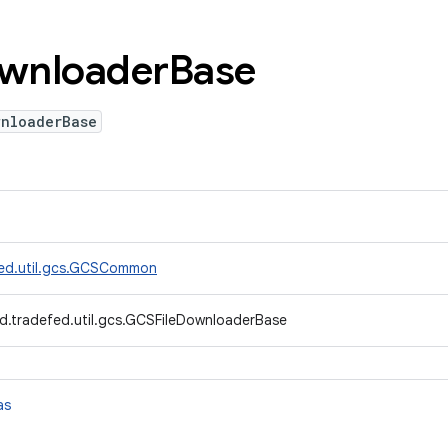
wnloader
Base
wnloaderBase
fed.util.gcs.GCSCommon
d.tradefed.util.gcs.GCSFileDownloaderBase
as