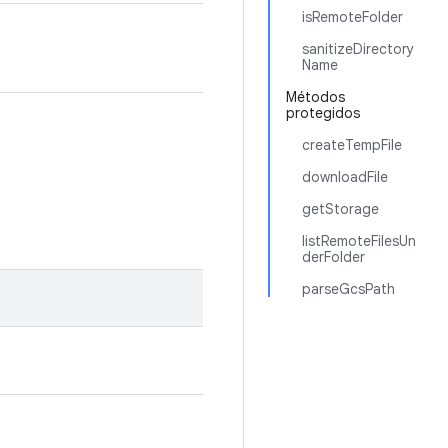
isRemoteFolder
sanitizeDirectory
Name
Métodos
protegidos
createTempFile
downloadFile
getStorage
listRemoteFilesUn
derFolder
parseGcsPath