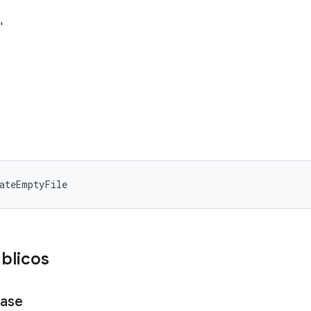
"
ateEmptyFile
blicos
ase