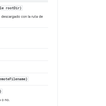
le root
Dir)
vo descargado con la ruta de
emote
Filename)
)
 o no.