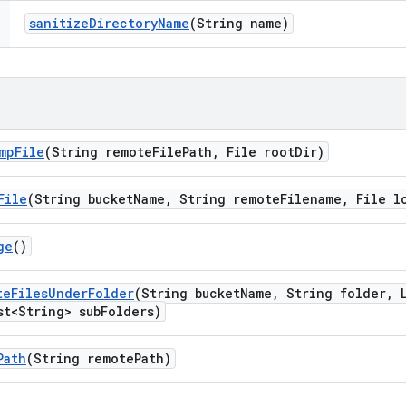
sanitize
Directory
Name
(String name)
mp
File
(String remote
File
Path
,
File root
Dir)
File
(String bucket
Name
,
String remote
Filename
,
File l
ge
()
te
Files
Under
Folder
(String bucket
Name
,
String folder
,
L
t<String> sub
Folders)
Path
(String remote
Path)