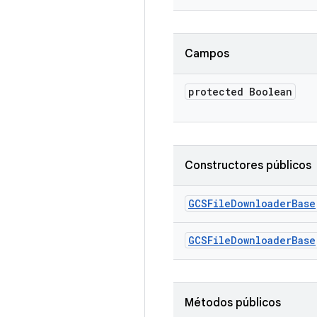
Campos
protected Boolean
Constructores públicos
GCSFile
Downloader
Base
GCSFile
Downloader
Base
Métodos públicos