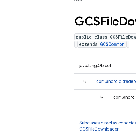
GCSFile
Do
public class GCSFileDo
extends
GCSCommon
java.lang.Object
↳
com.android.trade
↳
com.androi
Subclases directas conocid
GCSFileDownloader