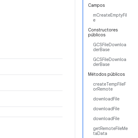
Campos
mCreateEmptyFil
e
Constructores
públicos
GCSFileDownloa
derBase
GCSFileDownloa
derBase
Métodos públicos
createTempFileF
orRemote
downloadFile
downloadFile
downloadFile
getRemoteFileMe
taData