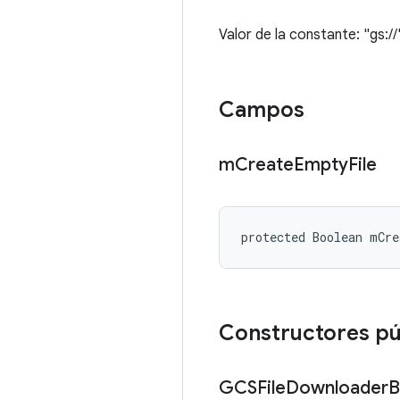
Valor de la constante: "gs://
Campos
m
Create
Empty
File
protected Boolean mCre
Constructores pú
GCSFile
Downloader
B