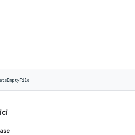
ateEmptyFile
ici
ase