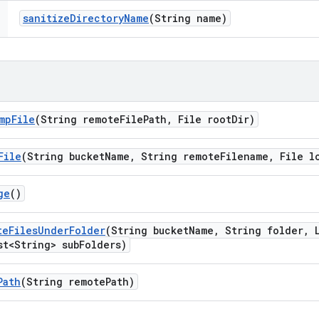
sanitize
Directory
Name
(String name)
mp
File
(String remote
File
Path
,
File root
Dir)
File
(String bucket
Name
,
String remote
Filename
,
File l
ge
()
te
Files
Under
Folder
(String bucket
Name
,
String folder
,
L
t<String> sub
Folders)
Path
(String remote
Path)