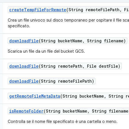
create
Temp
File
For
Remote
(String remote
File
Path
,
Fi
Crea un file univoco sul disco temporaneo per ospitare il file sc
specificato.
download
File
(String bucket
Name
,
String filename)
Scarica un file da un file del bucket GCS.
download
File
(String remote
Path
,
File dest
File)
download
File
(String remote
File
Path)
get
Remote
File
Meta
Data
(String bucket
Name
,
String r
is
Remote
Folder
(String bucket
Name
,
String filename
Controlla se il nome file specificato è una cartella o meno.