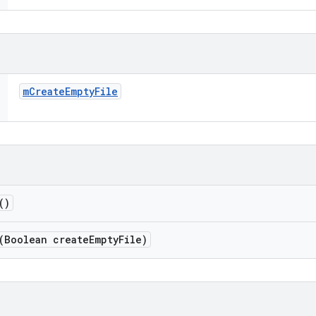
m
Create
Empty
File
()
(Boolean create
Empty
File)