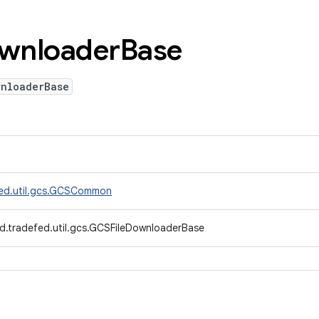
wnloader
Base
wnloaderBase
fed.util.gcs.GCSCommon
d.tradefed.util.gcs.GCSFileDownloaderBase