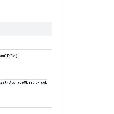
ocal
File)
ist<Storage
Object> sub