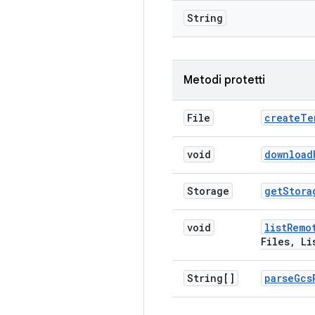
String
Metodi protetti
File
create
Te
void
download
Storage
get
Stora
void
list
Remo
Files
,
Lis
String[]
parse
Gcs