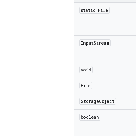
static File
Input
Stream
void
File
Storage
Object
boolean