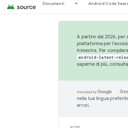
Documenti
Android Code Sear
A partire dal 2026, per a
piattaforma per l'ecos
trimestre. Per compilare
android-latest-rele
saperne di più, consult
Goo
nella tua lingua preferi
errori.
AOSP