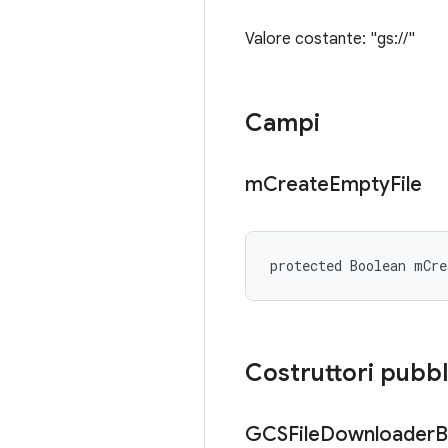
Valore costante: "gs://"
Campi
m
Create
Empty
File
protected Boolean mCre
Costruttori pubbl
GCSFile
Downloader
B