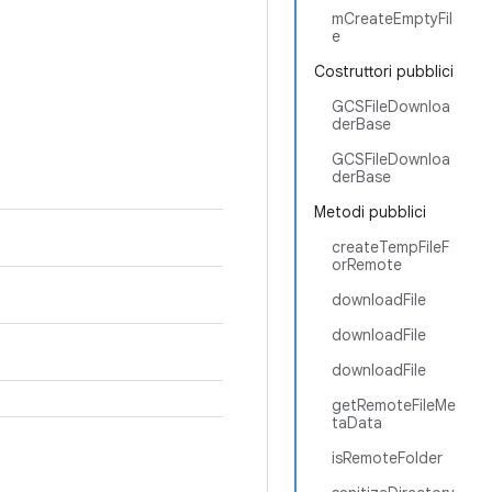
mCreateEmptyFil
e
Costruttori pubblici
GCSFileDownloa
derBase
GCSFileDownloa
derBase
Metodi pubblici
createTempFileF
orRemote
downloadFile
downloadFile
downloadFile
getRemoteFileMe
taData
isRemoteFolder