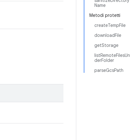
sanitizeDirectory
Name
Metodi protetti
createTempFile
downloadFile
getStorage
listRemoteFilesUn
derFolder
parseGcsPath