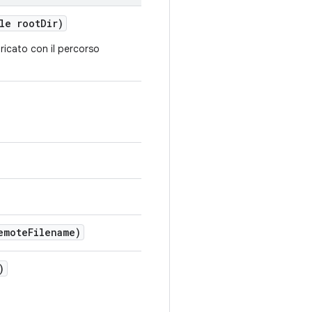
le root
Dir)
aricato con il percorso
emote
Filename)
)