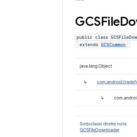
GCSFile
Do
public class GCSFileDo
extends
GCSCommon
java.lang.Object
↳
com.android.trade
↳
com.androi
Sottoclassi dirette note
GCSFileDownloader