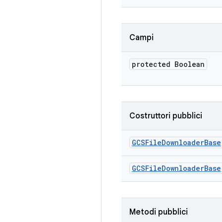
Campi
protected Boolean
Costruttori pubblici
GCSFile
Downloader
Base
GCSFile
Downloader
Base
Metodi pubblici