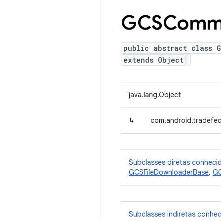
GCSComm
public abstract class 
extends Object
java.lang.Object
↳
com.android.tradefe
Subclasses diretas conheci
GCSFileDownloaderBase
,
GC
Subclasses indiretas conhe