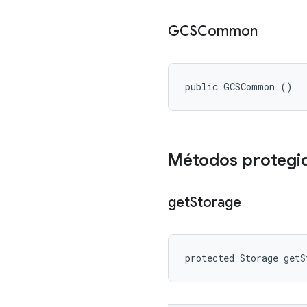
GCSCommon
public GCSCommon ()
Métodos protegi
get
Storage
protected Storage getS