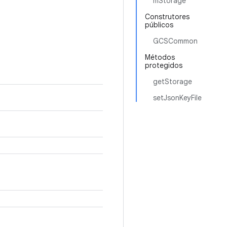
mStorage
Construtores
públicos
GCSCommon
Métodos
protegidos
getStorage
setJsonKeyFile