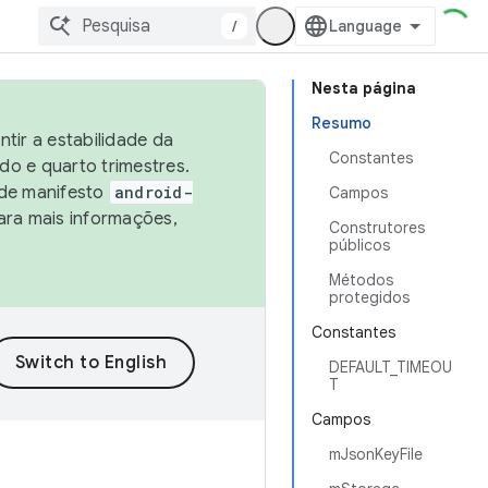
/
Nesta página
Resumo
tir a estabilidade da
Constantes
o e quarto trimestres.
 de manifesto
android-
Campos
ara mais informações,
Construtores
públicos
Métodos
protegidos
Constantes
DEFAULT_TIMEOU
T
Campos
mJsonKeyFile