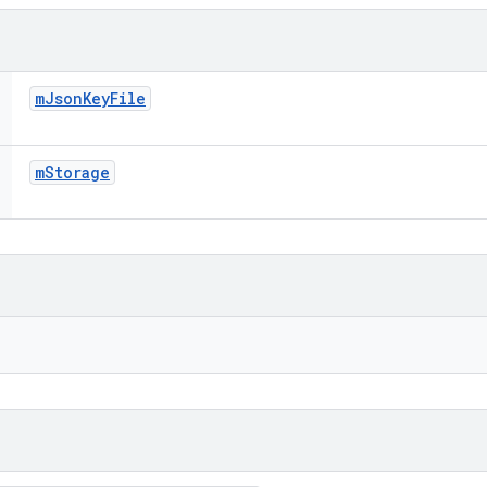
m
Json
Key
File
m
Storage