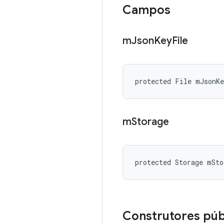
Campos
m
Json
Key
File
protected File mJsonK
m
Storage
protected Storage mSto
Construtores púb