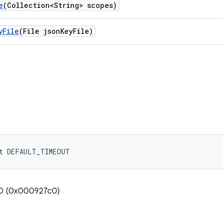
e
(Collection<String> scopes)
y
File
(File json
Key
File)
nt DEFAULT_TIMEOUT
00 (0x000927c0)