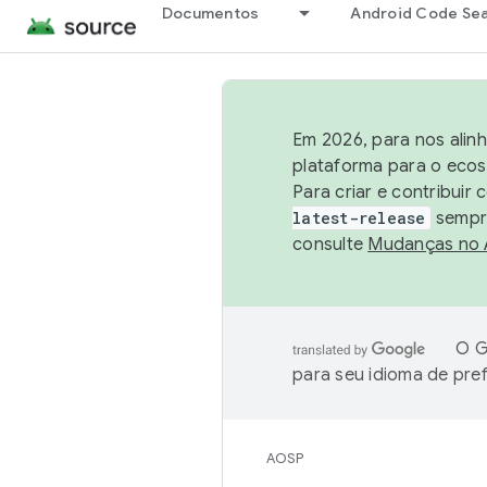
Documentos
Android Code Se
Em 2026, para nos alin
plataforma para o ecos
Para criar e contribuir
latest-release
sempre
consulte
Mudanças no
O G
para seu idioma de pre
AOSP