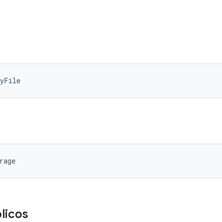
eyFile
rage
licos