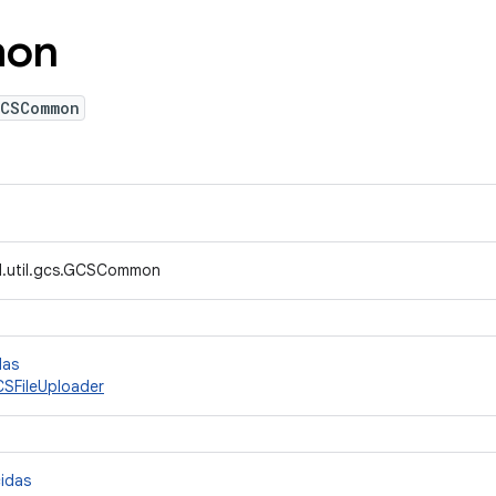
on
GCSCommon
d.util.gcs.GCSCommon
das
SFileUploader
cidas