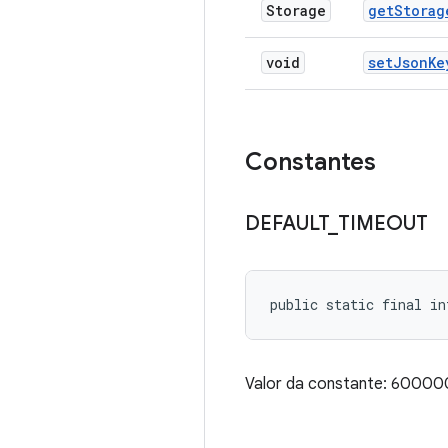
Storage
get
Storag
void
set
Json
Ke
Constantes
DEFAULT
_
TIMEOUT
public static final i
Valor da constante: 6000