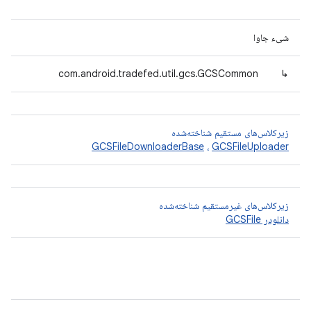
شیء جاوا
com.android.tradefed.util.gcs.GCSCommon
↳
زیرکلاس‌های مستقیم شناخته‌شده
GCSFileDownloaderBase
،
GCSFileUploader
زیرکلاس‌های غیرمستقیم شناخته‌شده
دانلودر GCSFile