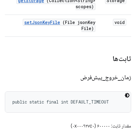
get
Storage
(Collection<String>
Storage
scopes)
set
Json
Key
File
(File json
Key
void
File)
ثابت‌ها
زمان
_
خروج
_
پیش‌فرض
public static final int DEFAULT_TIMEOUT
مقدار ثابت: ۶۰۰۰۰۰ (۰x۰۰۰۹۲۷c۰)