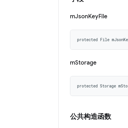
m
Json
Key
File
protected File mJsonK
m
Storage
protected Storage mSto
公共构造函数