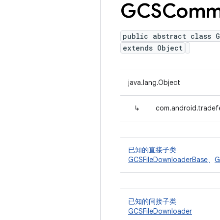
GCSComm
public abstract class 
extends Object
java.lang.Object
↳
com.android.trade
已知的直接子类
GCSFileDownloaderBase
、
G
已知的间接子类
GCSFileDownloader