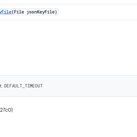
y
File
(File json
Key
File)
nt DEFAULT_TIMEOUT
27c0)