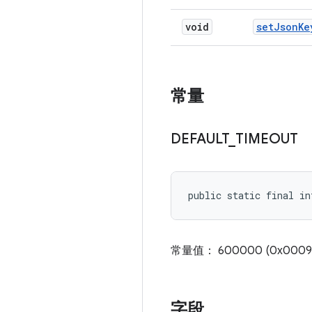
void
set
Json
Ke
常量
DEFAULT
_
TIMEOUT
public static final i
常量值： 600000 (0x0009
字段