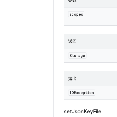
参数
scopes
返回
Storage
抛出
IOException
set
Json
Key
File