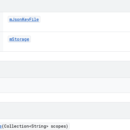
m
Json
Key
File
m
Storage
e
(Collection<String> scopes)