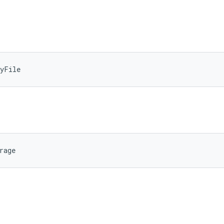
eyFile
rage