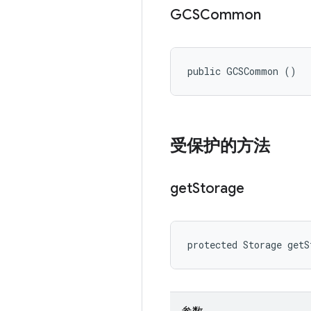
GCSCommon
public GCSCommon ()
受保护的方法
get
Storage
protected Storage getS