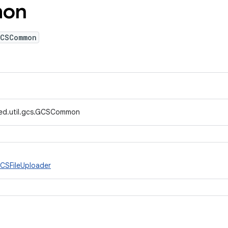
on
GCSCommon
fed.util.gcs.GCSCommon
CSFileUploader