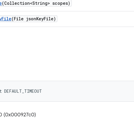
e
(Collection<String> scopes)
y
File
(File json
Key
File)
nt DEFAULT_TIMEOUT
00 (0x000927c0)