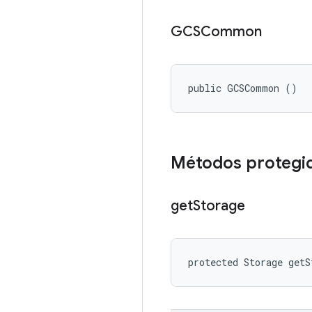
GCSCommon
public GCSCommon ()
Métodos protegi
get
Storage
protected Storage getS