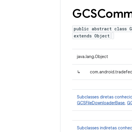
GCSComm
public abstract class 
extends Object
java.lang.Object
↳
com.android.tradefe
Subclasses diretas conheci
GCSFileDownloaderBase
,
GC
Subclasses indiretas conhe