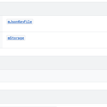
m
Json
Key
File
m
Storage