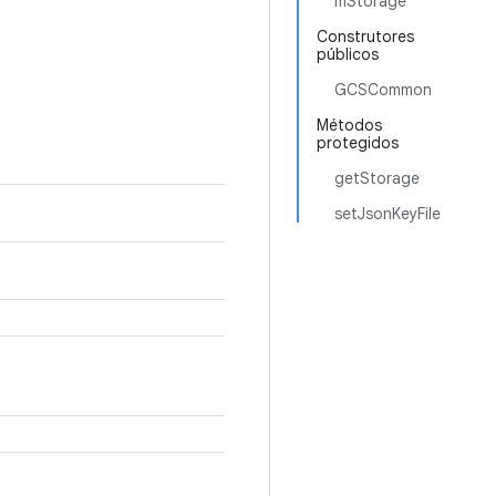
mStorage
Construtores
públicos
GCSCommon
Métodos
protegidos
getStorage
setJsonKeyFile