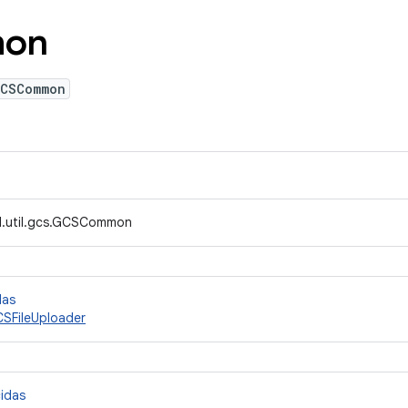
on
GCSCommon
d.util.gcs.GCSCommon
das
SFileUploader
cidas