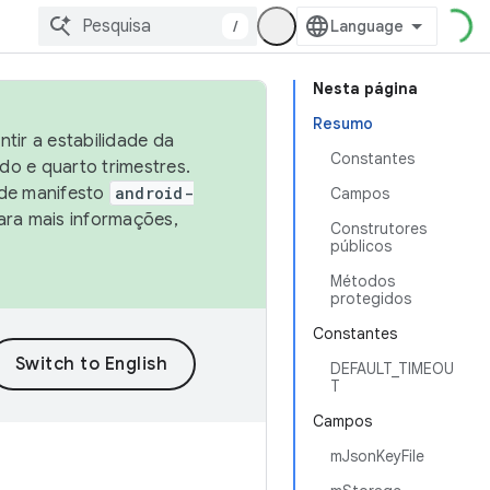
/
Nesta página
Resumo
tir a estabilidade da
Constantes
o e quarto trimestres.
 de manifesto
android-
Campos
ara mais informações,
Construtores
públicos
Métodos
protegidos
Constantes
DEFAULT_TIMEOU
T
Campos
mJsonKeyFile