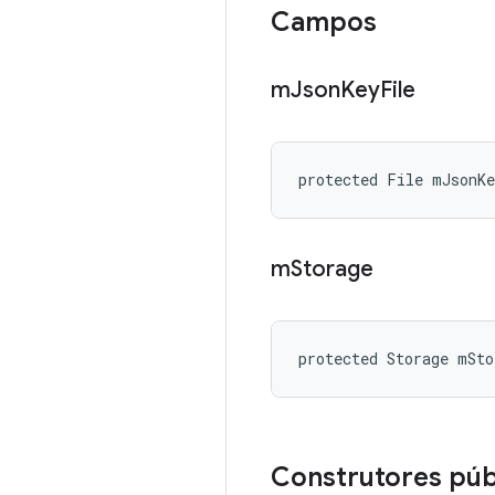
Campos
m
Json
Key
File
protected File mJsonK
m
Storage
protected Storage mSto
Construtores púb