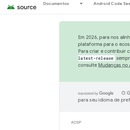
Documentos
Android Code Se
Em 2026, para nos alin
plataforma para o ecos
Para criar e contribuir
latest-release
sempre
consulte
Mudanças no
O G
para seu idioma de pre
AOSP