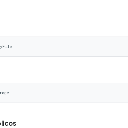
eyFile
rage
licos