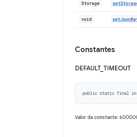
Storage
get
Storag
void
set
Json
Ke
Constantes
DEFAULT
_
TIMEOUT
public static final i
Valor da constante: 6000