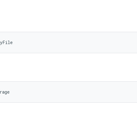
eyFile
rage