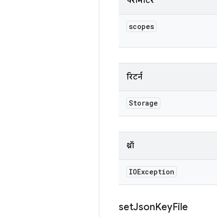
पैरामीटर
scopes
रिटर्न
Storage
थ्रॉ
IOException
set
Json
Key
File