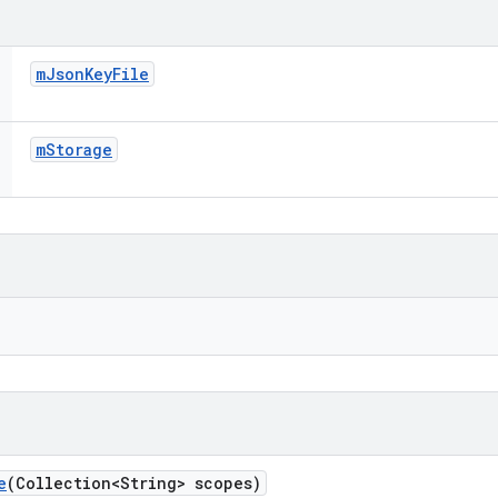
m
Json
Key
File
m
Storage
e
(Collection<String> scopes)