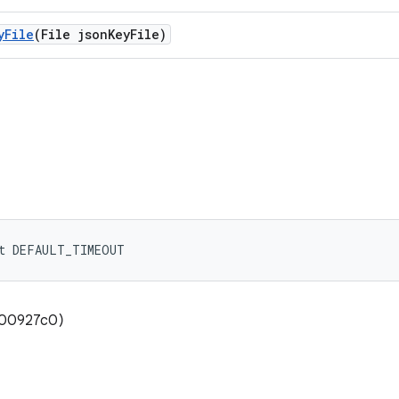
y
File
(File json
Key
File)
nt DEFAULT_TIMEOUT
x000927c0)