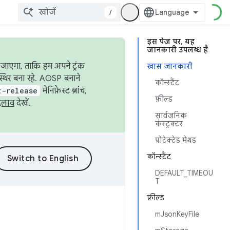
/
इस पेज पर, यह
जानकारी उपलब्ध है
जाएगा, ताकि हम अपने ट्रंक
खास जानकारी
स्थिर बना रहे. AOSP बनाने
कॉन्स्टैंट
t-release
मेनिफ़ेस्ट ब्रांच,
फ़ील्ड
दलाव
देखें.
सार्वजनिक
कंस्ट्रक्टर
प्रोटेक्टेड मेथड
कॉन्स्टैंट
DEFAULT_TIMEOU
T
फ़ील्ड
mJsonKeyFile