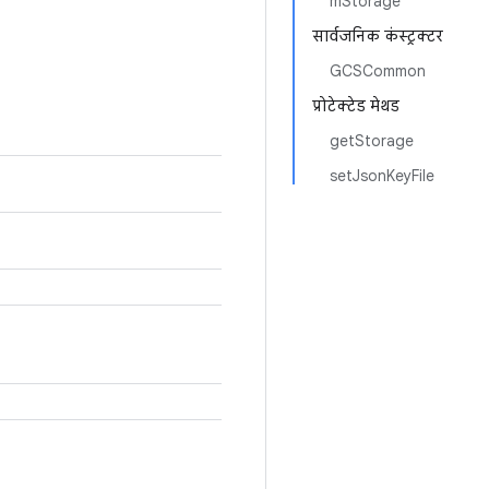
mStorage
सार्वजनिक कंस्ट्रक्टर
GCSCommon
प्रोटेक्टेड मेथड
getStorage
setJsonKeyFile