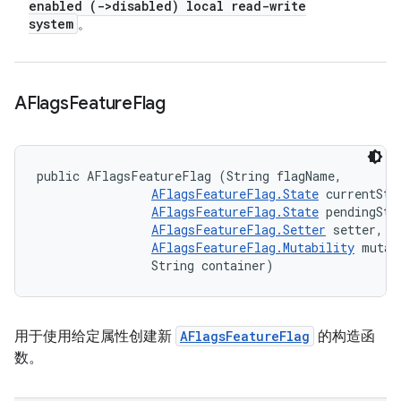
enabled (->disabled) local read-write
system
。
AFlags
Feature
Flag
public AFlagsFeatureFlag (String flagName, 

AFlagsFeatureFlag.State
 currentStat
AFlagsFeatureFlag.State
 pendingStat
AFlagsFeatureFlag.Setter
 setter, 

AFlagsFeatureFlag.Mutability
 mutab
                String container)
用于使用给定属性创建新
AFlagsFeatureFlag
的构造函
数。