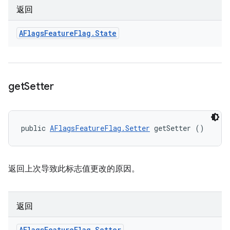
返回
AFlags
Feature
Flag
.
State
get
Setter
public 
AFlagsFeatureFlag.Setter
 getSetter ()
返回上次导致此标志值更改的原因。
返回
AFlags
Feature
Flag
.
Setter