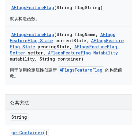
AFlags
Feature
Flag
(String flag
String)
默认构造函数。
AFlags
Feature
Flag
(String flag
Name
,
AFlags
Feature
Flag
.
State
current
State
,
AFlags
Feature
Flag
.
State
pending
State
,
AFlags
Feature
Flag
.
Setter
setter
,
AFlags
Feature
Flag
.
Mutability
mutability
,
String container)
AFlagsFeatureFlag
用于使用给定属性创建新
的构造函
数。
公共方法
String
get
Container
()