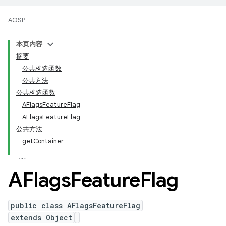
AOSP
本页内容
摘要
公共构造函数
公共方法
公共构造函数
AFlagsFeatureFlag
AFlagsFeatureFlag
公共方法
getContainer
AFlags
Feature
Flag
public class AFlagsFeatureFlag
extends Object