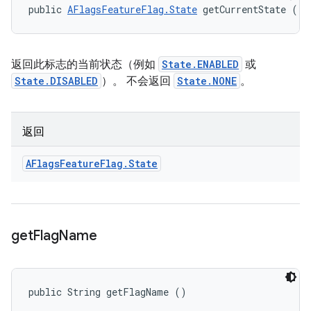
public 
AFlagsFeatureFlag.State
 getCurrentState ()
返回此标志的当前状态（例如
State.ENABLED
或
State.DISABLED
）。 不会返回
State.NONE
。
返回
AFlags
Feature
Flag
.
State
get
Flag
Name
public String getFlagName ()