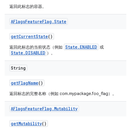
返回此标志的容器。
AFlags
Feature
Flag
.
State
get
Current
State
()
State.ENABLED
返回此标志的当前状态（例如
或
State.DISABLED
）。
String
get
Flag
Name
()
返回标志的完整名称（例如 com.mypackage.foo_flag）。
AFlags
Feature
Flag
.
Mutability
get
Mutability
()