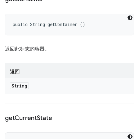
public String getContainer ()
返回此标志的容器。
返回
String
get
Current
State