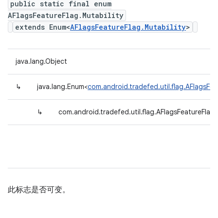
public static final enum
AFlagsFeatureFlag.Mutability
extends Enum<
AFlagsFeatureFlag.Mutability
>
java.lang.Object
↳
java.lang.Enum<
com.android.tradefed.util.flag.AFlagsFea
↳
com.android.tradefed.util.flag.AFlagsFeatureFlag.
此标志是否可变。