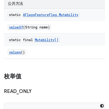
公共方法
static
AFlags
Feature
Flag
.
Mutability
value
Of
(String name)
static final
Mutability[]
values
()
枚举值
READ
_
ONLY