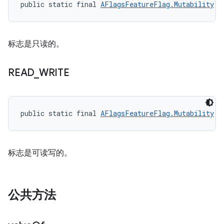
public static final 
AFlagsFeatureFlag.Mutability
 R
标志是只读的。
READ
_
WRITE
public static final 
AFlagsFeatureFlag.Mutability
 R
标志是可读写的。
公共方法