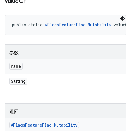
value
Of
public static 
AFlagsFeatureFlag.Mutability
 valueOf
参数
name
String
返回
AFlags
Feature
Flag
.
Mutability