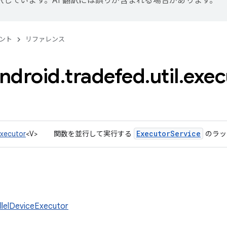
訳しています。AI 翻訳には誤りが含まれる場合があります。
ント
リファレンス
ndroid
.
tradefed
.
util
.
exec
Executor
Service
Executor
<V>
関数を並行して実行する
のラッ
llelDeviceExecutor