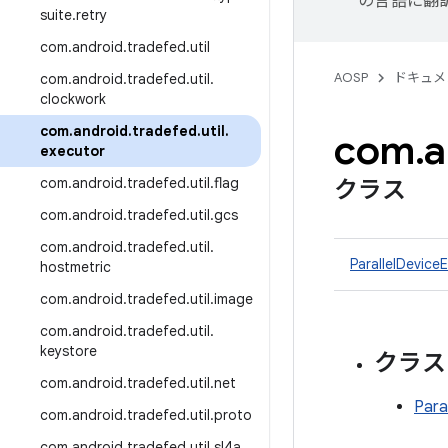
の言語に翻
suite
.
retry
com
.
android
.
tradefed
.
util
AOSP
ドキュメ
com
.
android
.
tradefed
.
util
.
clockwork
com
.
android
.
tradefed
.
util
.
com
.
a
executor
com
.
android
.
tradefed
.
util
.
flag
クラス
com
.
android
.
tradefed
.
util
.
gcs
com
.
android
.
tradefed
.
util
.
ParallelDevice
hostmetric
com
.
android
.
tradefed
.
util
.
image
com
.
android
.
tradefed
.
util
.
keystore
クラス
com
.
android
.
tradefed
.
util
.
net
Para
com
.
android
.
tradefed
.
util
.
proto
com
.
android
.
tradefed
.
util
.
sl4a