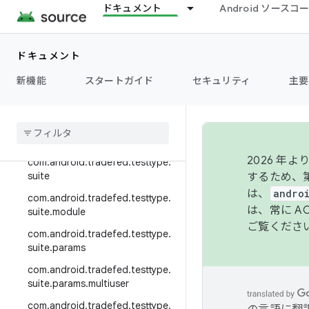
ドキュメント
Android ソース
com.android.tradefed.testtype.
pandora
com.android.tradefed.testtype.
ドキュメント
python
新機能
スタートガイド
セキュリティ
主要
com
.
android
.
tradefed
.
testtype
.
retry
com
.
android
.
tradefed
.
testtype
.
rust
2026 
com
.
android
.
tradefed
.
testtype
.
suite
するため、第
は、
andro
com
.
android
.
tradefed
.
testtype
.
は、常に 
suite
.
module
ご覧くださ
com
.
android
.
tradefed
.
testtype
.
suite
.
params
com
.
android
.
tradefed
.
testtype
.
suite
.
params
.
multiuser
com
.
android
.
tradefed
.
testtype
.