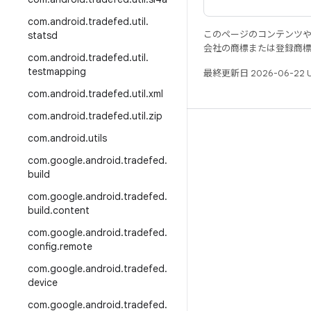
com
.
android
.
tradefed
.
util
.
このページのコンテンツ
statsd
会社の商標または登録商
com
.
android
.
tradefed
.
util
.
testmapping
最終更新日 2026-06-22 
com
.
android
.
tradefed
.
util
.
xml
com
.
android
.
tradefed
.
util
.
zip
リソース
com
.
android
.
utils
Android リポジトリ
com
.
google
.
android
.
tradefed
.
build
要件
com
.
google
.
android
.
tradefed
.
ダウンロード
build
.
content
バイナリのプレビュー
com
.
google
.
android
.
tradefed
.
ファクトリー イメージ
config
.
remote
ドライバのバイナリ
com
.
google
.
android
.
tradefed
.
device
GitHub
com
.
google
.
android
.
tradefed
.