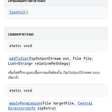
เครื่องมือสร้างสาธารณะ
Zip
Util
()
เมธอดสาธารณะ
static void
add
To
Zip
(Zip
Output
Stream out
,
File file
,
List<String> relative
Path
Segs)
เพิ่มไฟล์ที่ระบุและเนื้อหาของไฟล์ลงใน ZipOutputStream แบบ
เรียกซ้ำ
static void
apply
Permission
(File target
File
,
Central
Directory
Info
zip
Entry)