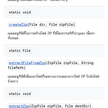
static void
create
Zip
(File dir
,
File zip
File)
เมธอดยูทิลิตีในการสร้างไฟล์ ZIP ที่มีไดเรกทอรีที่ระบุและ เนื้อหา
ทั้งหมด
static File
extract
File
From
Zip
(Zip
File zip
File
,
String
file
Path)
เมธอดยูทิลิตีเพื่อแยกไฟล์ที่เฉพาะเจาะจงออกจากไฟล์ ZIP ไปยังไฟล์
ชั่วคราว
static void
extract
Zip
(Zip
File zip
File
,
File dest
Dir)