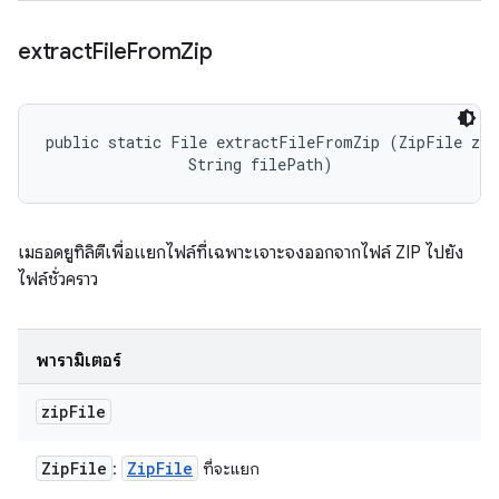
extract
File
From
Zip
public static File extractFileFromZip (ZipFile zip
                String filePath)
เมธอดยูทิลิตีเพื่อแยกไฟล์ที่เฉพาะเจาะจงออกจากไฟล์ ZIP ไปยัง
ไฟล์ชั่วคราว
พารามิเตอร์
zip
File
Zip
File
Zip
File
:
ที่จะแยก