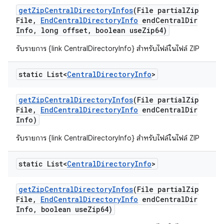
get
Zip
Central
Directory
Infos
(File partial
Zip
File
,
End
Central
Directory
Info
end
Central
Dir
Info
,
long offset
,
boolean use
Zip64)
รับรายการ {link CentralDirectoryInfo} สำหรับไฟล์ในไฟล์ ZIP
static List<
Central
Directory
Info
>
get
Zip
Central
Directory
Infos
(File partial
Zip
File
,
End
Central
Directory
Info
end
Central
Dir
Info)
รับรายการ {link CentralDirectoryInfo} สำหรับไฟล์ในไฟล์ ZIP
static List<
Central
Directory
Info
>
get
Zip
Central
Directory
Infos
(File partial
Zip
File
,
End
Central
Directory
Info
end
Central
Dir
Info
,
boolean use
Zip64)