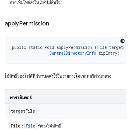
หากเพิ่มไฟล์ลงใน ZIP ไม่สำเร็จ
apply
Permission
public static void applyPermission (File targetFile
CentralDirectoryInfo
 zipEntry)
ใช้สิทธิ์ของไฟล์ที่กำหนดค่าไว้ในรายการไดเรกทอรีส่วนกลาง
พารามิเตอร์
target
File
File
File
:
ที่จะตั้งค่าสิทธิ์