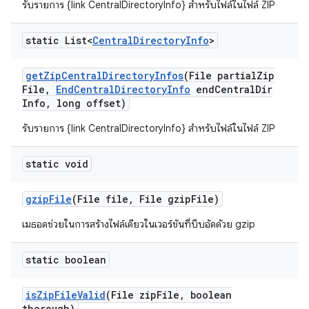
รับรายการ {link CentralDirectoryInfo} สำหรับไฟล์ในไฟล์ ZIP
static List<
Central
Directory
Info
>
get
Zip
Central
Directory
Infos
(File partial
Zip
File
,
End
Central
Directory
Info
end
Central
Dir
Info
,
long offset)
รับรายการ {link CentralDirectoryInfo} สำหรับไฟล์ในไฟล์ ZIP
static void
gzip
File
(File file
,
File gzip
File)
เมธอดช่วยในการสร้างไฟล์เดียวในเวอร์ชันที่บีบอัดด้วย gzip
static boolean
is
Zip
File
Valid
(File zip
File
,
boolean
thorough)