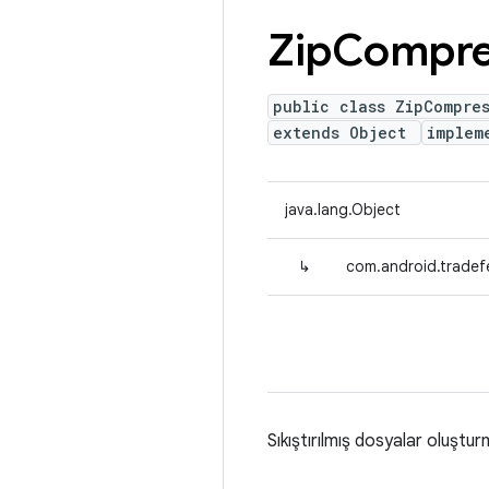
Zip
Compre
public class ZipCompre
extends Object
implem
java.lang.Object
↳
com.android.tradef
Sıkıştırılmış dosyalar oluştur