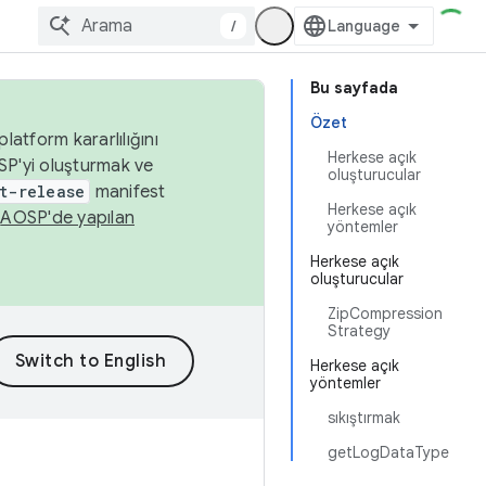
/
Bu sayfada
Özet
latform kararlılığını
Herkese açık
SP'yi oluşturmak ve
oluşturucular
t-release
manifest
Herkese açık
n
AOSP'de yapılan
yöntemler
Herkese açık
oluşturucular
ZipCompression
Strategy
Herkese açık
yöntemler
sıkıştırmak
getLogDataType