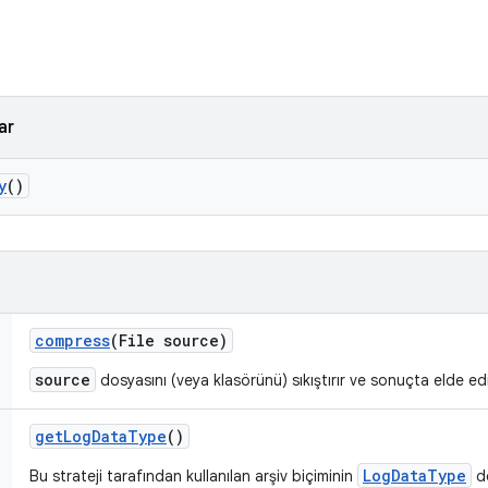
ar
y
()
compress
(File source)
source
dosyasını (veya klasörünü) sıkıştırır ve sonuçta elde edi
get
Log
Data
Type
()
LogDataType
Bu strateji tarafından kullanılan arşiv biçiminin
de