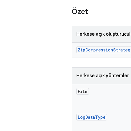
Özet
Herkese açık oluşturucul
Zip
Compression
Strateg
Herkese açık yöntemler
File
Log
Data
Type