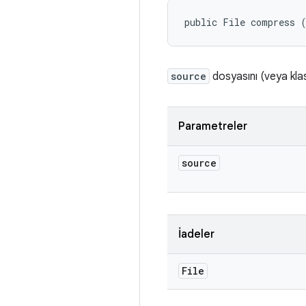
public File compress 
source
dosyasını (veya klas
Parametreler
source
İadeler
File