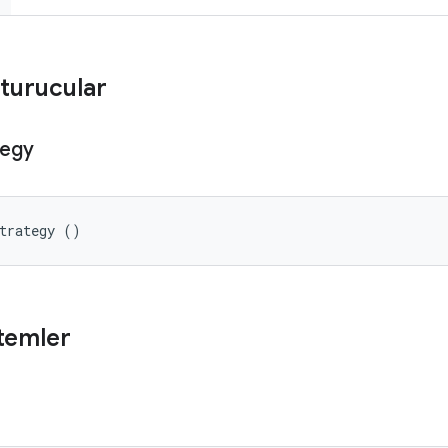
turucular
tegy
Strategy ()
temler