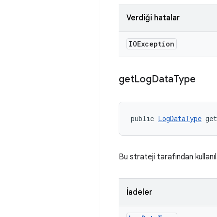
Verdiği hatalar
IOException
get
Log
Data
Type
public 
LogDataType
 ge
Bu strateji tarafından kullanı
İadeler