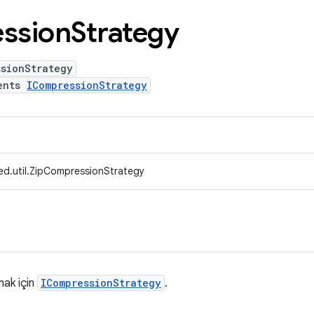
ssion
Strategy
ssionStrategy
ents
ICompressionStrategy
ed.util.ZipCompressionStrategy
mak için
ICompressionStrategy
.