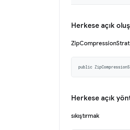
Herkese açık oluş
Zip
Compression
Stra
public ZipCompression
Herkese açık yön
sıkıştırmak