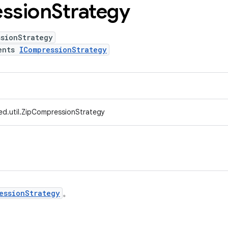
ssion
Strategy
ssionStrategy
ents
ICompressionStrategy
ed.util.ZipCompressionStrategy
essionStrategy
。