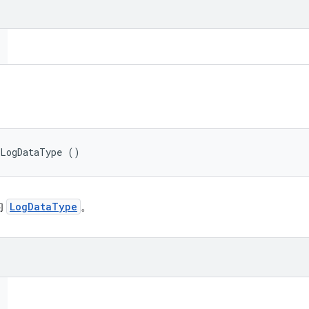
tLogDataType ()
的
LogDataType
。