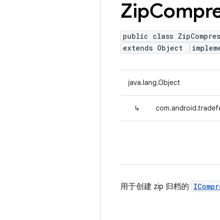
Zip
Compre
public class ZipCompre
extends Object
implem
java.lang.Object
↳
com.android.tradef
用于创建 zip 归档的
ICompr