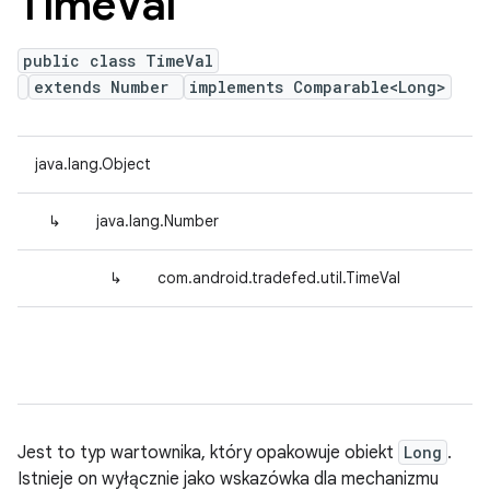
Time
Val
public class TimeVal
extends Number
implements Comparable<Long>
java.lang.Object
↳
java.lang.Number
↳
com.android.tradefed.util.TimeVal
Jest to typ wartownika, który opakowuje obiekt
Long
.
Istnieje on wyłącznie jako wskazówka dla mechanizmu