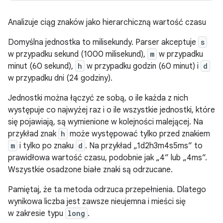
Analizuje ciąg znaków jako hierarchiczną wartość czasu
Domyślna jednostka to milisekundy. Parser akceptuje
s
w przypadku sekund (1000 milisekund),
m
w przypadku
minut (60 sekund),
h
w przypadku godzin (60 minut) i
d
w przypadku dni (24 godziny).
Jednostki można łączyć ze sobą, o ile każda z nich
występuje co najwyżej raz i o ile wszystkie jednostki, które
się pojawiają, są wymienione w kolejności malejącej. Na
przykład znak
h
może występować tylko przed znakiem
m
i tylko po znaku
d
. Na przykład „1d2h3m4s5ms” to
prawidłowa wartość czasu, podobnie jak „4” lub „4ms”.
Wszystkie osadzone białe znaki są odrzucane.
Pamiętaj, że ta metoda odrzuca przepełnienia. Dlatego
wynikowa liczba jest zawsze nieujemna i mieści się
w zakresie typu
long
.