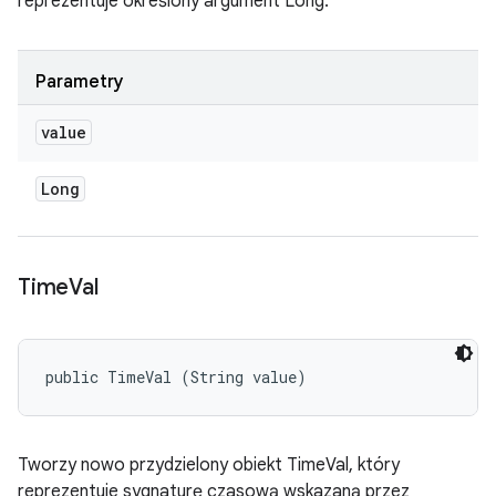
reprezentuje określony argument Long.
Parametry
value
Long
Time
Val
public TimeVal (String value)
Tworzy nowo przydzielony obiekt TimeVal, który
reprezentuje
sygnaturę czasową
wskazaną przez