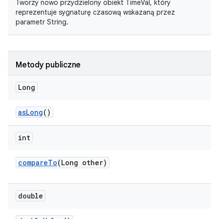
Tworzy nowo przydzielony obiekt TimeVal, który
reprezentuje
sygnaturę czasową
wskazaną przez
parametr String.
Metody publiczne
Long
as
Long
()
int
compare
To
(Long other)
double