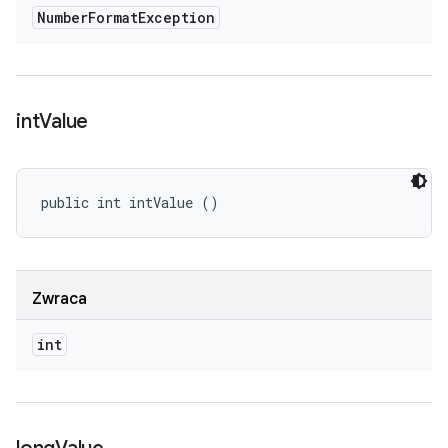
Number
Format
Exception
int
Value
public int intValue ()
Zwraca
int