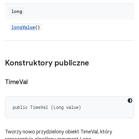
long
long
Value
()
Konstruktory publiczne
Time
Val
public TimeVal (Long value)
Tworzy nowo przydzielony obiekt TimeVal, który