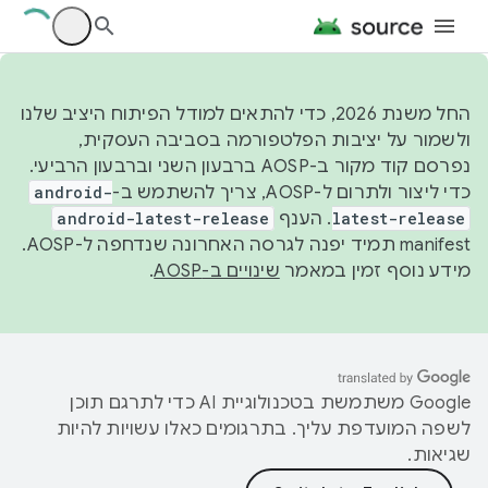
החל משנת 2026, כדי להתאים למודל הפיתוח היציב שלנו
ולשמור על יציבות הפלטפורמה בסביבה העסקית,
נפרסם קוד מקור ב-AOSP ברבעון השני וברבעון הרביעי.
כדי ליצור ולתרום ל-AOSP, צריך להשתמש ב-
android-
latest-release
. הענף
android-latest-release
manifest תמיד יפנה לגרסה האחרונה שנדחפה ל-AOSP.
מידע נוסף זמין במאמר
שינויים ב-AOSP
.
‫Google משתמשת בטכנולוגיית AI כדי לתרגם תוכן
לשפה המועדפת עליך. בתרגומים כאלו עשויות להיות
שגיאות.