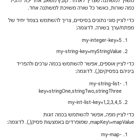
משויך למשתנה שצריך לאחזר. קובץ משאב אחד יכול להכיל
כמה שורות, כאשר כל שורה משויכת למשתנה אחד.
כדי לציין סוגי נתונים בסיסיים, צריך להשתמש בצמד יחיד של
מפתח/ערך בשורה. לדוגמה:
my-integer-key=5
my-string-key=myStringValue
כדי לציין אוספים, אפשר להשתמש בכמה ערכים ולהפריד
ביניהם בפסיקים(,). לדוגמה:
my-string-list-
key=stringOne,stringTwo,stringThree
my-int-list-key=1,2,3,4,5
כדי לציין מפה, אפשר להשתמש בכמה זוגות
mapKey\=mapValue, שמופרדים באמצעות פסיק(,). לדוגמה:
my-map-