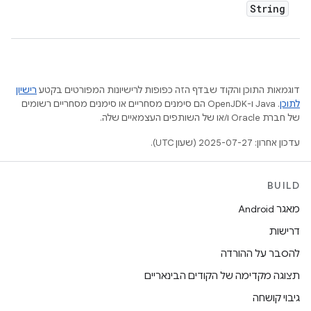
String
דוגמאות התוכן והקוד שבדף הזה כפופות לרישיונות המפורטים בקטע
רישיון
לתוכן
.‏ Java ו-OpenJDK הם סימנים מסחריים או סימנים מסחריים רשומים
של חברת Oracle ו/או של השותפים העצמאיים שלה.
עדכון אחרון: 2025-07-27 (שעון UTC).
BUILD
מאגר Android
דרישות
להסבר על ההורדה
תצוגה מקדימה של הקודים הבינאריים
גיבוי קושחה