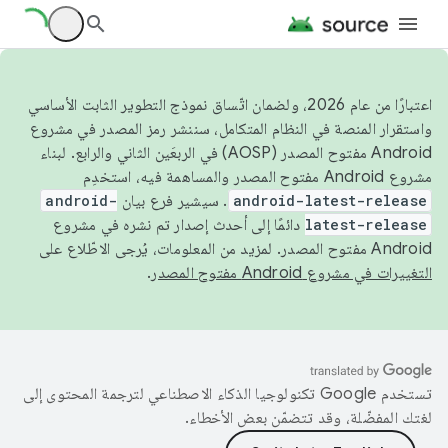
اعتبارًا من عام 2026، ولضمان اتّساق نموذج التطوير الثابت الأساسي
واستقرار المنصة في النظام المتكامل، سننشر رمز المصدر في مشروع
Android مفتوح المصدر (AOSP) في الربعَين الثاني والرابع. لبناء
مشروع Android مفتوح المصدر والمساهمة فيه، استخدِم
android-latest-release
. سيشير فرع بيان
android-
latest-release
دائمًا إلى أحدث إصدار تم نشره في مشروع
Android مفتوح المصدر. لمزيد من المعلومات، يُرجى الاطّلاع على
التغييرات في مشروع Android مفتوح المصدر
.
تستخدم Google تكنولوجيا الذكاء الاصطناعي لترجمة المحتوى إلى
لغتك المفضّلة، وقد تتضمّن بعض الأخطاء.