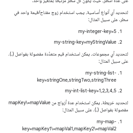
على عدة أسطر، حيث يكون كل سطر مرتبطًا بمتغيّر واحد.
لتحديد أي أنواع أساسية، يجب استخدام زوج مفتاح/قيمة واحد في
سطر. على سبيل المثال:
my-integer-key=5
my-string-key=myStringValue
لتحديد أي مجموعات، يمكن استخدام قيم متعدّدة مفصولة بفواصل (،).
على سبيل المثال:
my-string-list-
key=stringOne,stringTwo,stringThree
my-int-list-key=1,2,3,4,5
لتحديد خريطة، يمكن استخدام عدة أزواج من mapKey\=mapValue
مفصولة بفواصل (،). على سبيل المثال:
my-map-
key=mapKey1\=mapVal1,mapKey2\=mapVal2