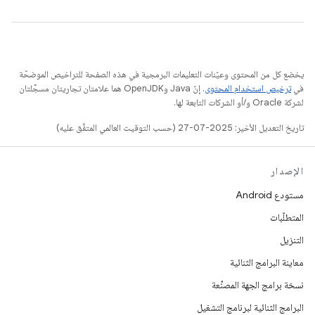
يخضع كل من المحتوى وعيّنات التعليمات البرمجية في هذه الصفحة للتراخيص الموضحّة
في
ترخيص استخدام المحتوى
. إنّ Java وOpenJDK هما علامتان تجاريتان مسجَّلتان
لشركة Oracle و/أو الشركات التابعة لها.
تاريخ التعديل الأخير: 2025-07-27 (حسب التوقيت العالمي المتفَّق عليه)
الإصدار
مستودع Android
المتطلّبات
التنزيل
معاينة البرامج الثنائية
نسخة برامج الجهة المصنِّعة
البرامج الثنائية لبرنامج التشغيل