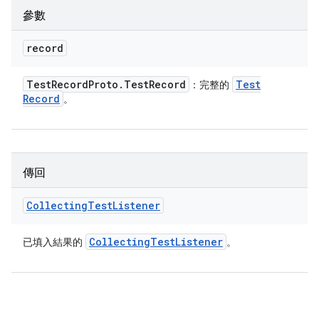
參數
record
Test
Record
Proto
.
Test
Record
Test
：完整的
Record
。
傳回
Collecting
Test
Listener
Collecting
Test
Listener
已填入結果的
。