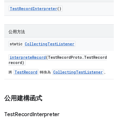
Test
Record
Interpreter
()
公用方法
static
Collecting
Test
Listener
interprete
Record
(Test
Record
Proto
.
Test
Record
record)
TestRecord
CollectingTestListener
將
轉換為
。
公用建構函式
Test
Record
Interpreter