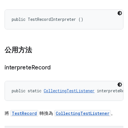
public TestRecordInterpreter ()
公用方法
interprete
Record
public static 
CollectingTestListener
 interpreteRec
將
TestRecord
轉換為
CollectingTestListener
。