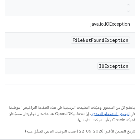
java.io.IOException
File
Not
Found
Exception
IOException
يخضع كل من المحتوى وعيّنات التعليمات البرمجية في هذه الصفحة للتراخيص الموضحّة
في
ترخيص استخدام المحتوى
. إنّ Java وOpenJDK هما علامتان تجاريتان مسجَّلتان
لشركة Oracle و/أو الشركات التابعة لها.
تاريخ التعديل الأخير: 2026-06-22 (حسب التوقيت العالمي المتفَّق عليه)