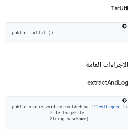
Tar
Util
public TarUtil ()
الإجراءات العامة
extract
And
Log
public static void extractAndLog (
ITestLogger
 list
                File targzFile, 

                String baseName)