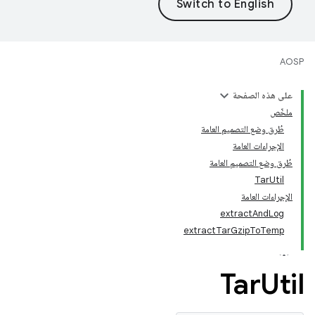
AOSP
على هذه الصفحة
ملخّص
طُرق وضع التصميم العامة
الإجراءات العامة
طُرق وضع التصميم العامة
TarUtil
الإجراءات العامة
extractAndLog
extractTarGzipToTemp
Tar
Util