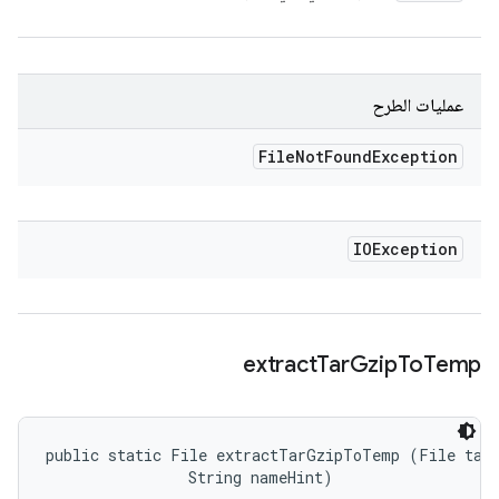
عمليات الطرح
File
Not
Found
Exception
IOException
extract
Tar
Gzip
To
Temp
public static File extractTarGzipToTemp (File targ
                String nameHint)