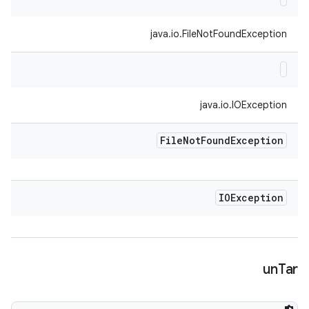
java.io.FileNotFoundException
java.io.IOException
File
Not
Found
Exception
IOException
un
Tar