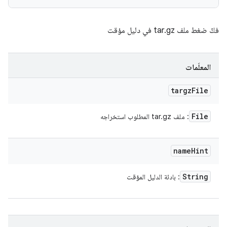
فكّ ضغط ملف tar.gz في دليل مؤقت
المعلَمات
targz
File
File
: ملف tar.gz المطلوب استخراجه
name
Hint
String
: بادئة الدليل المؤقت