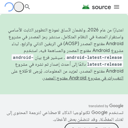
اعتبارًا من عام 2026، ولضمان اتّساق نموذج التطوير الثابت الأساسي
واستقرار المنصة في النظام المتكامل، سننشر رمز المصدر في مشروع
Android مفتوح المصدر (AOSP) في الربعَين الثاني والرابع. لبناء
مشروع Android مفتوح المصدر والمساهمة فيه، استخدِم
android-latest-release
. سيشير فرع بيان
android-
latest-release
دائمًا إلى أحدث إصدار تم نشره في مشروع
Android مفتوح المصدر. لمزيد من المعلومات، يُرجى الاطّلاع على
التغييرات في مشروع Android مفتوح المصدر
.
تستخدم Google تكنولوجيا الذكاء الاصطناعي لترجمة المحتوى إلى
لغتك المفضّلة، وقد تتضمّن بعض الأخطاء.