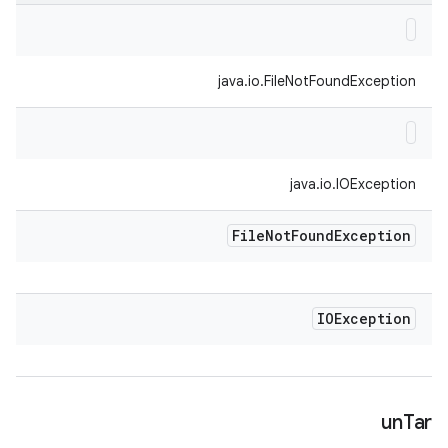
java.io.FileNotFoundException
java.io.IOException
File
Not
Found
Exception
IOException
un
Tar