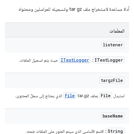
أداة مساعدة لاستخراج ملف tar gz وتسجيله للمراسلين ومحتواه
المعلَمات
listener
ITest
Logger
ITest
Logger
:
حيث يتم تسجيل الملفات.
targz
File
File
File
استبدِل
بملف tar.gz
الذي يحتاج إلى سجلّ المحتوى.
base
Name
String
: الاسم الأساسي الذي سيتم العثور على الملفات ضمنه.