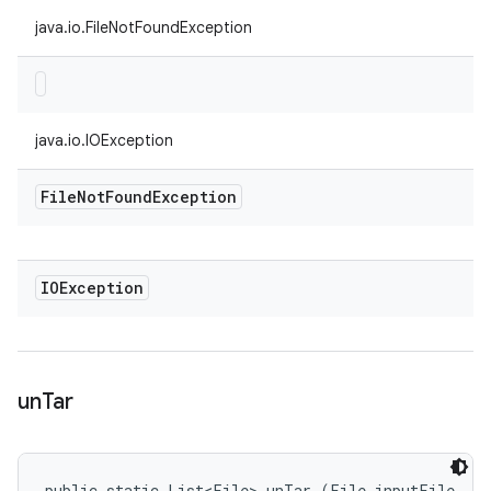
java.io.FileNotFoundException
java.io.IOException
File
Not
Found
Exception
IOException
un
Tar
public static List<File> unTar (File inputFile, 
