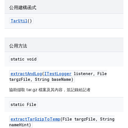
公用建構函式
Tar
Util
()
公用方法
static void
extract
And
Log
(
ITest
Logger
listener
,
File
targz
File
,
String base
Name)
協助擷取 tar.gz 檔案及其內容，並記錄給記者
static File
extract
Tar
Gzip
To
Temp
(File targz
File
,
String
name
Hint)