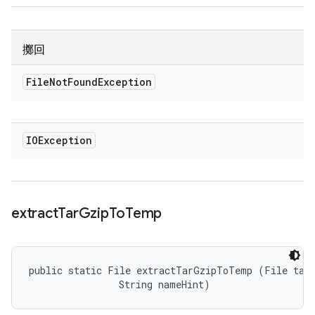
擲回
File
Not
Found
Exception
IOException
extract
Tar
Gzip
To
Temp
public static File extractTarGzipToTemp (File targ
                String nameHint)