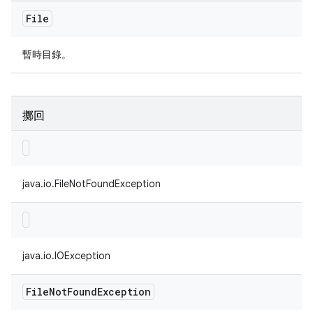
File
暫時目錄。
擲回
java.io.FileNotFoundException
java.io.IOException
File
Not
Found
Exception