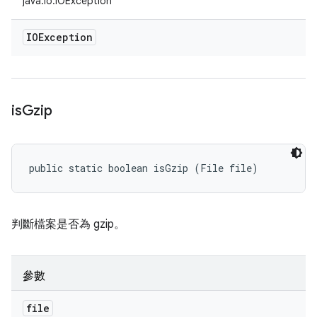
java.io.IOException
IOException
is
Gzip
public static boolean isGzip (File file)
判斷檔案是否為 gzip。
參數
file