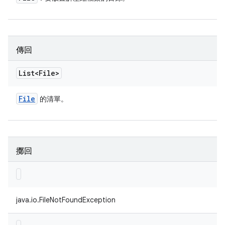
傳回
List<File>
File
的清單。
擲回
java.io.FileNotFoundException