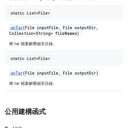
static List<File>
un
Tar
(File input
File
,
File output
Dir
,
Collection<String> file
Names)
將 tar 檔案解壓縮至目錄。
static List<File>
un
Tar
(File input
File
,
File output
Dir)
將 tar 檔案解壓縮至目錄。
公用建構函式