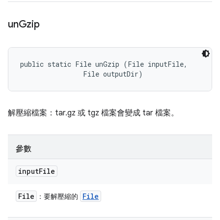
un
Gzip
public static File unGzip (File inputFile, 

                File outputDir)
解壓縮檔案：tar.gz 或 tgz 檔案會變成 tar 檔案。
參數
input
File
File
File
：要解壓縮的