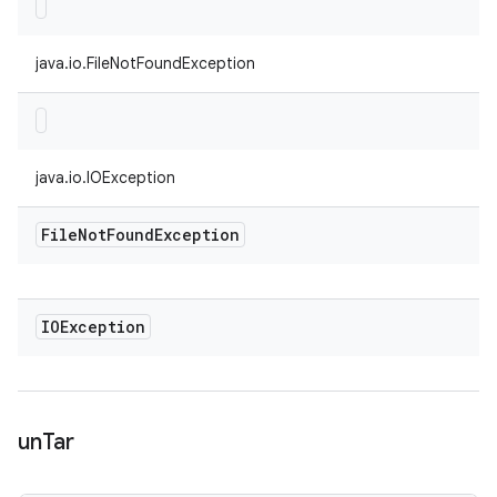
java.io.FileNotFoundException
java.io.IOException
File
Not
Found
Exception
IOException
un
Tar