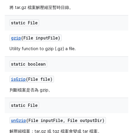
將 tar.gz 檔案解壓縮至暫時目錄。
static File
gzip
(File input
File)
Utility function to gzip (.gz) a file.
static boolean
is
Gzip
(File file)
判斷檔案是否為 gzip。
static File
un
Gzip
(File input
File
,
File output
Dir)
解壓縮檔案：tar.gz 或 tgz 檔案會變成 tar 檔案。