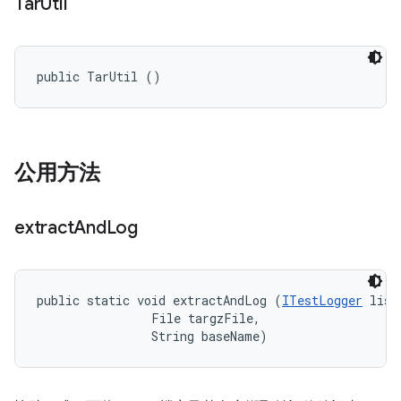
Tar
Util
public TarUtil ()
公用方法
extract
And
Log
public static void extractAndLog (
ITestLogger
 list
                File targzFile, 

                String baseName)