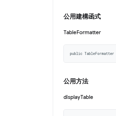
公用建構函式
Table
Formatter
public TableFormatter
公用方法
display
Table