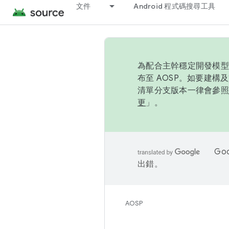
文件
Android 程式碼搜尋工具
為配合主幹穩定開發模型，
布至 AOSP。如要建構及
清單分支版本一律會參照推
更
」。
Go
出錯。
AOSP