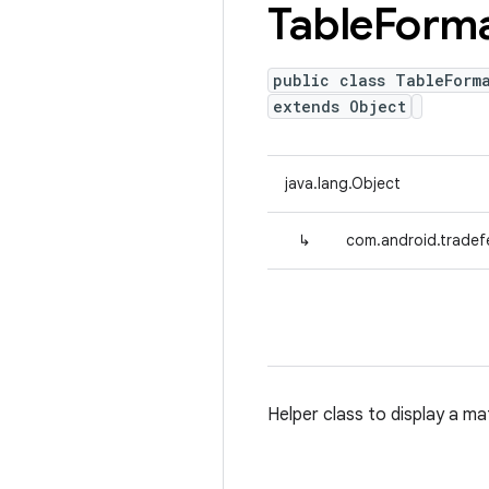
Table
Forma
public class TableForm
extends Object
java.lang.Object
↳
com.android.tradefe
Helper class to display a ma