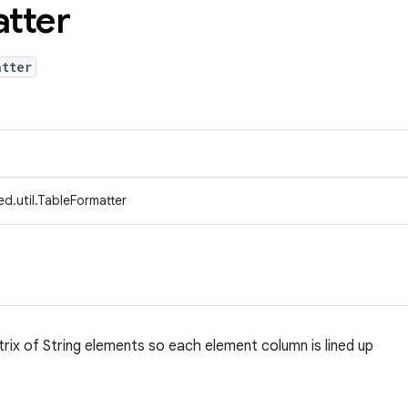
tter
atter
d.util.TableFormatter
trix of String elements so each element column is lined up