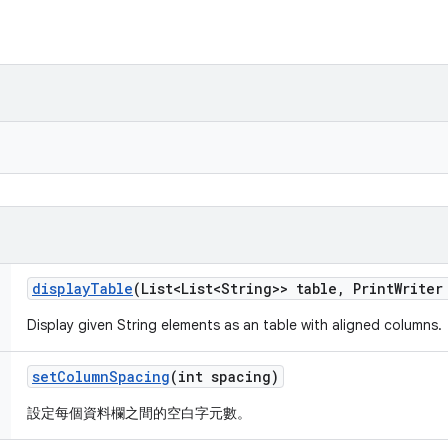
display
Table
(List<List<String>> table
,
Print
Writer
Display given String elements as an table with aligned columns.
set
Column
Spacing
(int spacing)
設定每個資料欄之間的空白字元數。