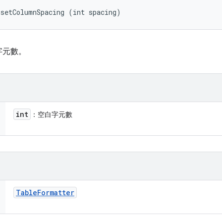
 setColumnSpacing (int spacing)
字元數。
int
：空白字元數
Table
Formatter