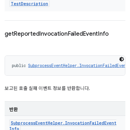
Test
Description
get
Reported
Invocation
Failed
Event
Info
public 
SubprocessEventHelper.InvocationFailedEvent
보고된 호출 실패 이벤트 정보를 반환합니다.
반환
Subprocess
Event
Helper
.
Invocation
Failed
Event
Info