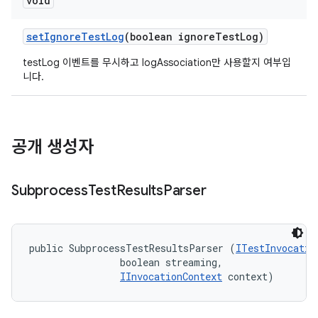
void
set
Ignore
Test
Log
(boolean ignore
Test
Log)
testLog 이벤트를 무시하고 logAssociation만 사용할지 여부입
니다.
공개 생성자
Subprocess
Test
Results
Parser
public SubprocessTestResultsParser (
ITestInvocatio
                boolean streaming, 

IInvocationContext
 context)