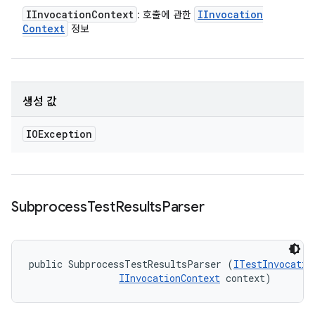
IInvocation
Context
IInvocation
: 호출에 관한
Context
정보
생성 값
IOException
Subprocess
Test
Results
Parser
public SubprocessTestResultsParser (
ITestInvocatio
IInvocationContext
 context)