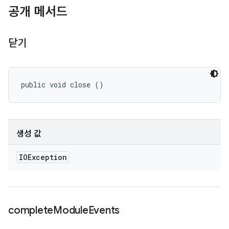
공개 메서드
닫기
public void close ()
생성 값
IOException
complete
Module
Events