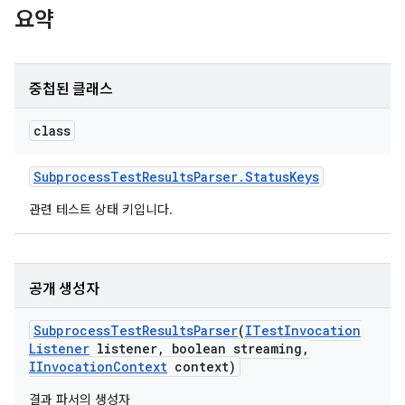
요약
중첩된 클래스
class
Subprocess
Test
Results
Parser
.
Status
Keys
관련 테스트 상태 키입니다.
공개 생성자
Subprocess
Test
Results
Parser
(
ITest
Invocation
Listener
listener
,
boolean streaming
,
IInvocation
Context
context)
결과 파서의 생성자