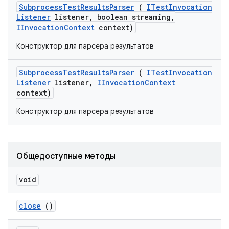
Subprocess
Test
Results
Parser
(
ITest
Invocation
Listener
listener
,
boolean streaming
,
IInvocation
Context
context)
Конструктор для парсера результатов
Subprocess
Test
Results
Parser
(
ITest
Invocation
Listener
listener
,
IInvocation
Context
context)
Конструктор для парсера результатов
Общедоступные методы
void
close
()