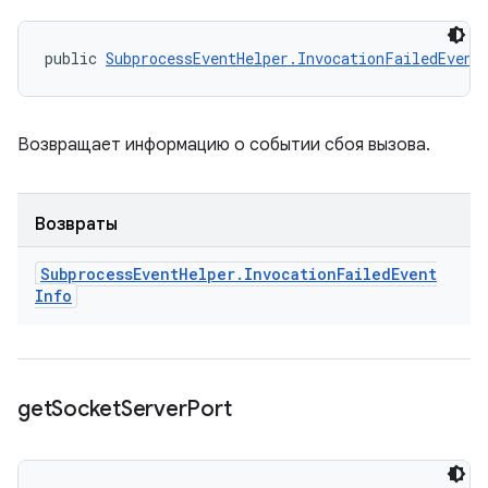
public 
SubprocessEventHelper.InvocationFailedEvent
Возвращает информацию о событии сбоя вызова.
Возвраты
Subprocess
Event
Helper
.
Invocation
Failed
Event
Info
get
Socket
Server
Port