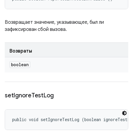
Возвращает значение, указывающее, был ли
зафиксирован сбой вызова.
Возвраты
boolean
set
Ignore
Test
Log
public void setIgnoreTestLog (boolean ignoreTestLo