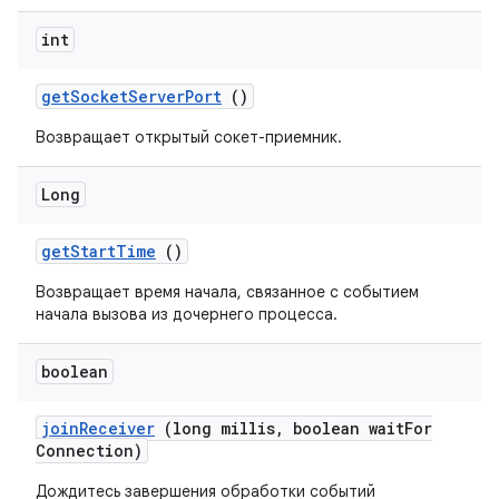
int
get
Socket
Server
Port
()
Возвращает открытый сокет-приемник.
Long
get
Start
Time
()
Возвращает время начала, связанное с событием
начала вызова из дочернего процесса.
boolean
join
Receiver
(long millis
,
boolean wait
For
Connection)
Дождитесь завершения обработки событий