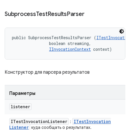
Subprocess
Test
Results
Parser
public SubprocessTestResultsParser (
ITestInvocatio
                boolean streaming, 

IInvocationContext
 context)
Конструктор для парсера результатов
Параметры
listener
ITest
Invocation
Listener
ITest
Invocation
:
Listener
куда сообщать о результатах.