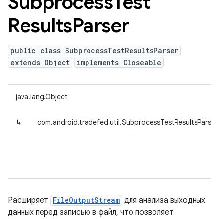
Subprocess
Test
Results
Parser
public class SubprocessTestResultsParser
extends Object
implements Closeable
java.lang.Object
↳
com.android.tradefed.util.SubprocessTestResultsParser
Расширяет
FileOutputStream
для анализа выходных
данных перед записью в файл, что позволяет