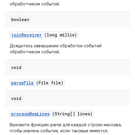
обработчиком событий.
boolean
join
Receiver
(long millis)
Дождитесь завершения обработки событий
обработчиком событий.
void
parse
File
(File file)
void
process
New
Lines
(String[] lines)
Вызовите функцию parse для каждой строки массива,
чтобы извлечь события, если таковые имеются.