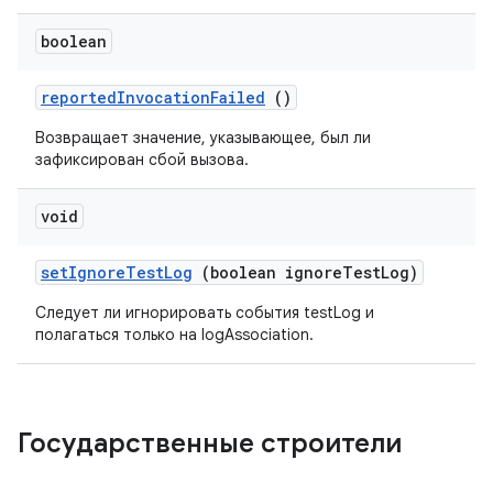
boolean
reported
Invocation
Failed
()
Возвращает значение, указывающее, был ли
зафиксирован сбой вызова.
void
set
Ignore
Test
Log
(boolean ignore
Test
Log)
Следует ли игнорировать события testLog и
полагаться только на logAssociation.
Государственные строители