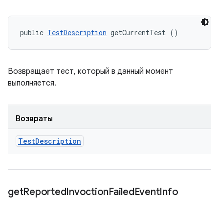
public 
TestDescription
 getCurrentTest ()
Возвращает тест, который в данный момент
выполняется.
Возвраты
Test
Description
get
Reported
Invoction
Failed
Event
Info