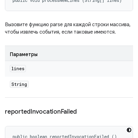
public void processNewLines (String[] lines)
Вызовите функцию parse для каждой строки массива,
чтобы извлечь события, если таковые имеются.
Параметры
lines
String
reported
Invocation
Failed
public boolean reportedInvocationFailed ()