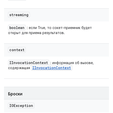
streaming
boolean
: если True, то сокет-приемник будет
открыт для приема результатов.
context
IInvocation
Context
: информация об вызове,
IInvocation
Context
содержащая
Броски
IOException