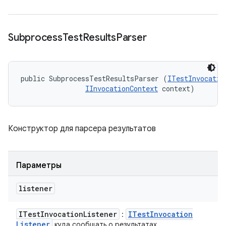
Subprocess
Test
Results
Parser
public SubprocessTestResultsParser (
ITestInvocatio
IInvocationContext
 context)
Конструктор для парсера результатов
Параметры
listener
ITest
Invocation
Listener
ITest
Invocation
:
Listener
куда сообщать о результатах.