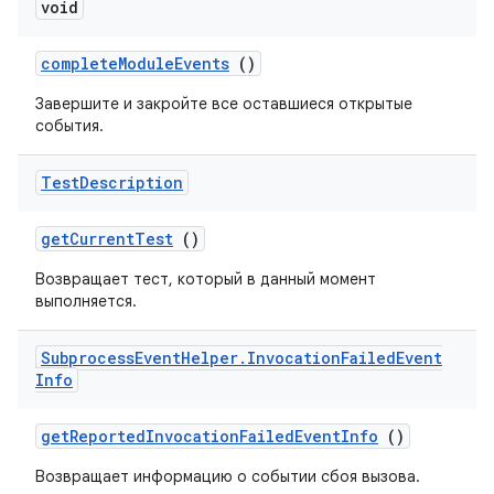
void
complete
Module
Events
()
Завершите и закройте все оставшиеся открытые
события.
Test
Description
get
Current
Test
()
Возвращает тест, который в данный момент
выполняется.
Subprocess
Event
Helper
.
Invocation
Failed
Event
Info
get
Reported
Invocation
Failed
Event
Info
()
Возвращает информацию о событии сбоя вызова.