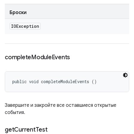
Броски
IOException
complete
Module
Events
public void completeModuleEvents ()
Завершите и закройте все оставшиеся открытые
события.
get
Current
Test