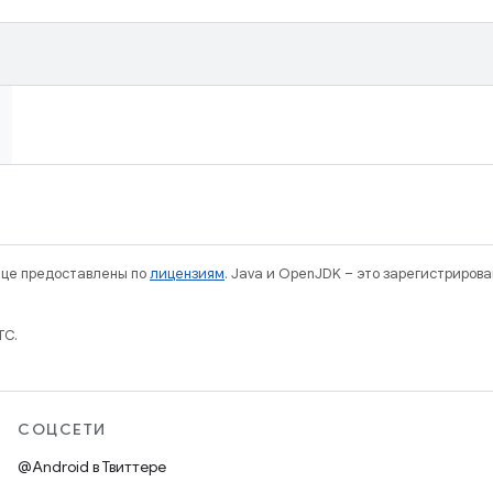
нице предоставлены по
лицензиям
. Java и OpenJDK – это зарегистриров
TC.
СОЦСЕТИ
@Android в Твиттере