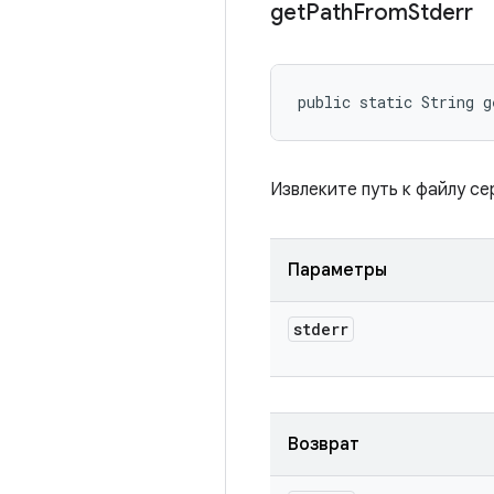
get
Path
From
Stderr
public static String 
Извлеките путь к файлу с
Параметры
stderr
Возврат