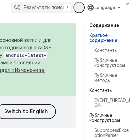
/
Содержание
Краткое
основной ветки и для
содержание
исходный код в AOSP
Константы
ку
android-latest-
Публичные
 самый последний
конструкторы
здел «Изменения в
Публичные
методы
Константы
EVENT_THREAD_J
OIN
Публичные
конструкторы
SubprocessExce
ptionParser