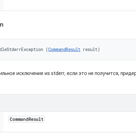
on
dleStderrException (
CommandResult
 result)
льное исключение из stderr, если это не получится, прид
Command
Result