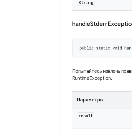
String
handle
Stderr
Excepti
public static void han
Попытайтесь извлечь прави
RuntimeException.
Параметры
result