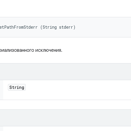
getPathFromStderr (String stderr)
ериализованного исключения.
String