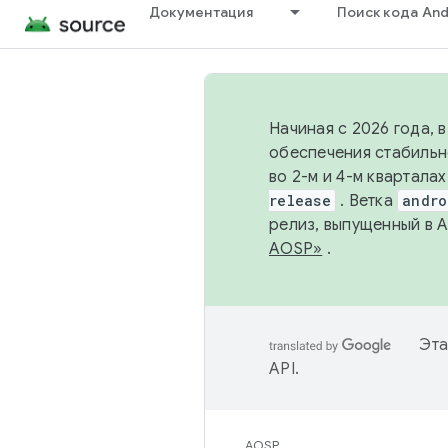
Документация
Поиск кода And
Начиная с 2026 года, 
обеспечения стабильн
во 2-м и 4-м квартала
release
. Ветка
andro
релиз, выпущенный в 
AOSP»
.
Эта
API
.
AOSP