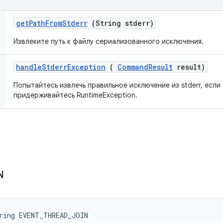
get
Path
From
Stderr
(String stderr)
Извлеките путь к файлу сериализованного исключения.
handle
Stderr
Exception
(
Command
Result
result)
Попытайтесь извлечь правильное исключение из stderr, если 
придерживайтесь RuntimeException.
N
ring EVENT_THREAD_JOIN