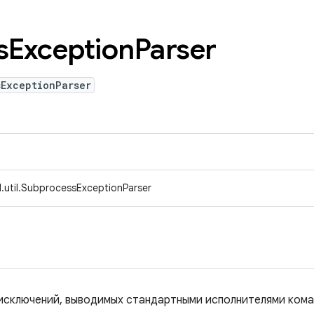
s
Exception
Parser
sExceptionParser
.util.SubprocessExceptionParser
сключений, выводимых стандартными исполнителями коман