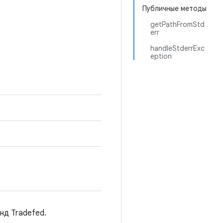
Публичные методы
getPathFromStd
err
handleStderrExc
eption
д Tradefed.