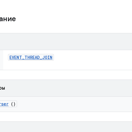
жание
EVENT
_
THREAD
_
JOIN
ры
rser
()