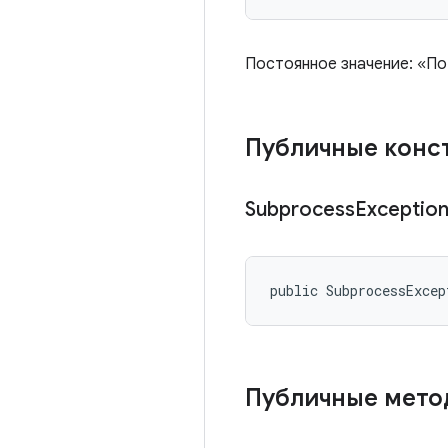
Постоянное значение: «По
Публичные конс
Subprocess
Exceptio
public SubprocessExcep
Публичные мет