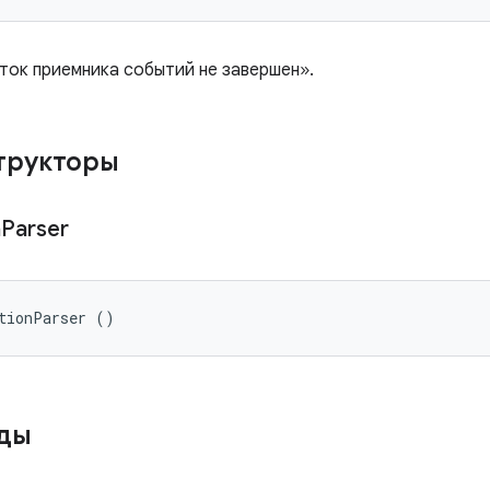
ток приемника событий не завершен».
трукторы
n
Parser
tionParser ()
оды