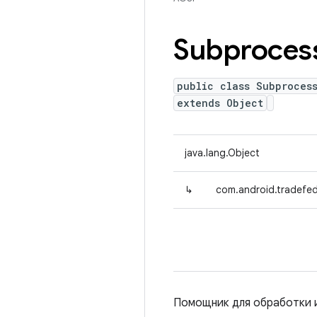
Subproces
public class Subproces
extends Object
java.lang.Object
↳
com.android.tradefed
Помощник для обработки и