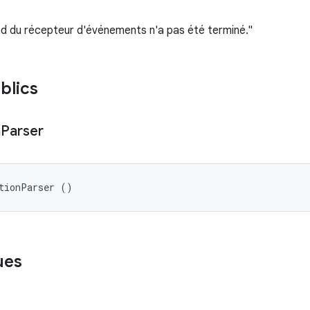
ad du récepteur d'événements n'a pas été terminé."
blics
n
Parser
tionParser ()
ues