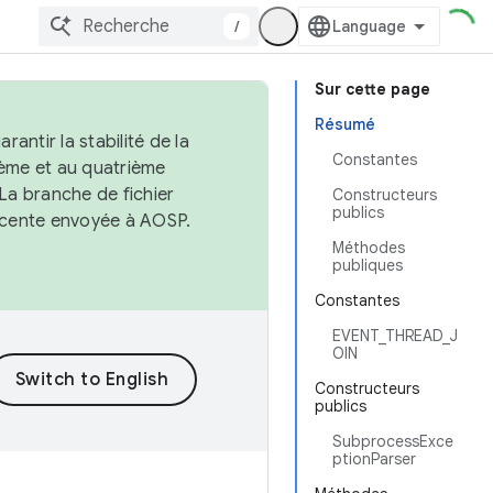
/
Sur cette page
Résumé
antir la stabilité de la
Constantes
ème et au quatrième
 La branche de fichier
Constructeurs
publics
récente envoyée à AOSP.
Méthodes
publiques
Constantes
EVENT_THREAD_J
OIN
Constructeurs
publics
SubprocessExce
ptionParser