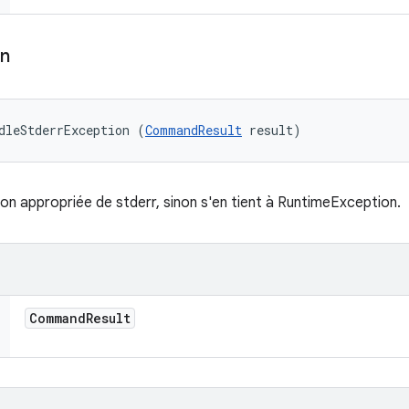
on
dleStderrException (
CommandResult
 result)
on appropriée de stderr, sinon s'en tient à RuntimeException.
Command
Result