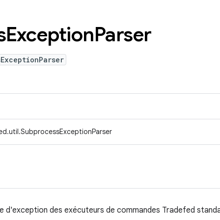
s
Exception
Parser
sExceptionParser
ed.util.SubprocessExceptionParser
rtie d'exception des exécuteurs de commandes Tradefed standa