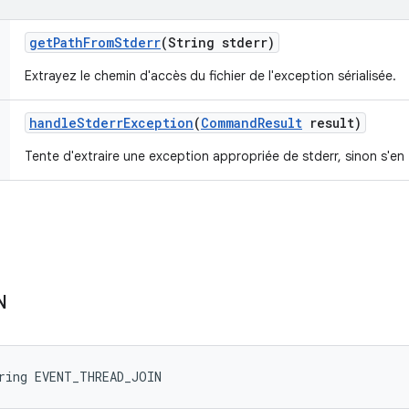
get
Path
From
Stderr
(String stderr)
Extrayez le chemin d'accès du fichier de l'exception sérialisée.
handle
Stderr
Exception
(
Command
Result
result)
Tente d'extraire une exception appropriée de stderr, sinon s'en
N
ring EVENT_THREAD_JOIN