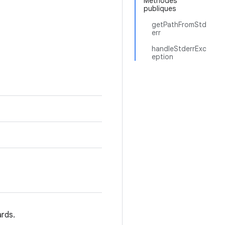
Méthodes
publiques
getPathFromStd
err
handleStderrExc
eption
rds.