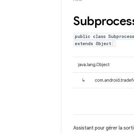
Subproces
public class Subproces
extends Object
java.lang.Object
↳
com.android.tradef
Assistant pour gérer la so