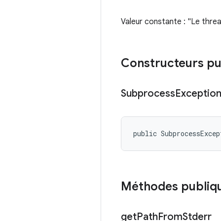
Valeur constante : "Le thre
Constructeurs pu
Subprocess
Exceptio
public SubprocessExcep
Méthodes publiq
get
Path
From
Stderr