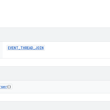
EVENT
_
THREAD
_
JOIN
rser
()