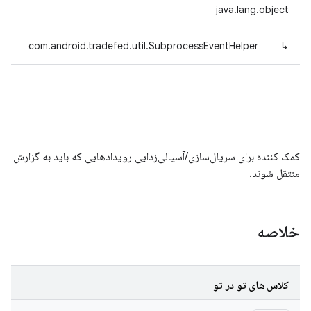
java.lang.object
com.android.tradefed.util.SubprocessEventHelper
↳
کمک کننده برای سریال‌سازی/آسیالی‌زدایی رویدادهایی که باید به گزارش
منتقل شوند.
خلاصه
کلاس های تو در تو