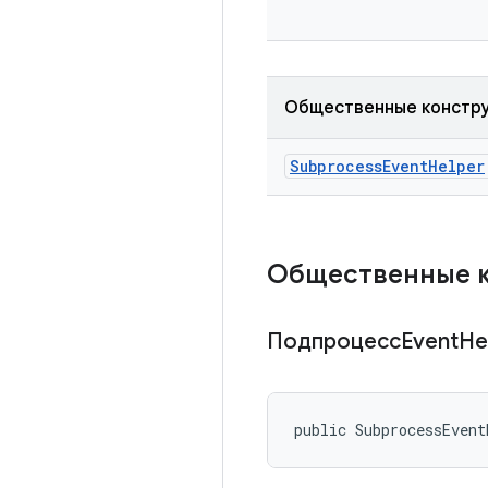
Общественные констр
Subprocess
Event
Helper
Общественные 
ПодпроцессEvent
He
public SubprocessEvent