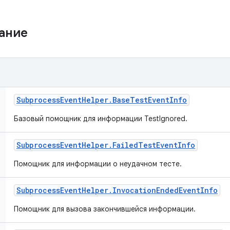
жание
Subprocess
Event
Helper
.
Base
Test
Event
Info
Базовый помощник для информации TestIgnored.
Subprocess
Event
Helper
.
Failed
Test
Event
Info
Помощник для информации о неудачном тесте.
Subprocess
Event
Helper
.
Invocation
Ended
Event
Info
Помощник для вызова закончившейся информации.