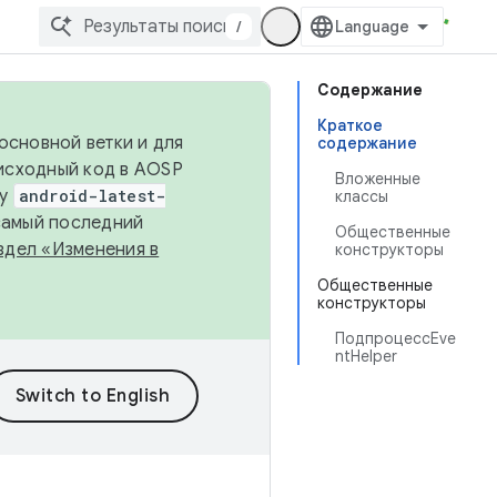
/
Содержание
Краткое
основной ветки и для
содержание
исходный код в AOSP
Вложенные
ку
android-latest-
классы
 самый последний
Общественные
здел «Изменения в
конструкторы
Общественные
конструкторы
ПодпроцессEve
ntHelper