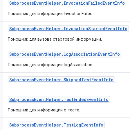
Subprocess
Event
Helper
.
Invocation
Failed
Event
Info
Помощник для информации InvoctionFailed.
Subprocess
Event
Helper
.
Invocation
Started
Event
Info
Помощник для вызова стартовой информации.
Subprocess
Event
Helper
.
Log
Association
Event
Info
Помощник для информации logAssociation.
Subprocess
Event
Helper
.
Skipped
Test
Event
Info
Subprocess
Event
Helper
.
Test
Ended
Event
Info
Помощник для информации о тесте.
Subprocess
Event
Helper
.
Test
Log
Event
Info