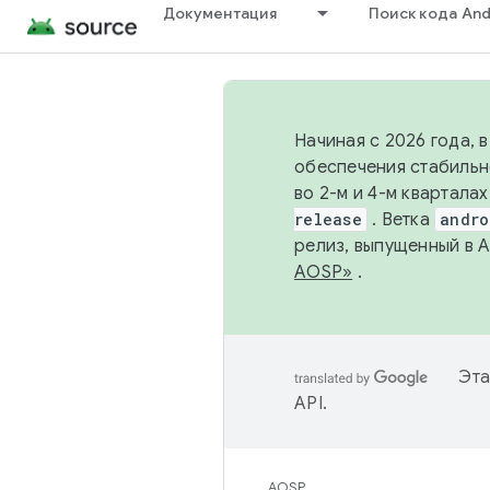
Документация
Поиск кода And
Начиная с 2026 года, 
обеспечения стабильн
во 2-м и 4-м квартала
release
. Ветка
andro
релиз, выпущенный в 
AOSP»
.
Эта
API
.
AOSP