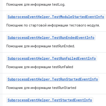
Помощник для информации testLog.
Subprocess
Event
Helper
.
Test
Module
Started
Event
Info
Помощник по стартовой информации тестового модуля.
Subprocess
Event
Helper
.
Test
Run
Ended
Event
Info
Помощник для информации testRunEnded.
Subprocess
Event
Helper
.
Test
Run
Failed
Event
Info
Помощник для информации testRunFailed
Subprocess
Event
Helper
.
Test
Run
Started
Event
Info
Помощник для информации testRunStarted
Subprocess
Event
Helper
.
Test
Started
Event
Info