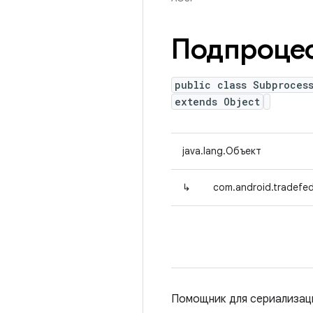
Подпроцес
public class Subproces
extends Object
java.lang.Объект
↳
com.android.tradefed
Помощник для сериализаци