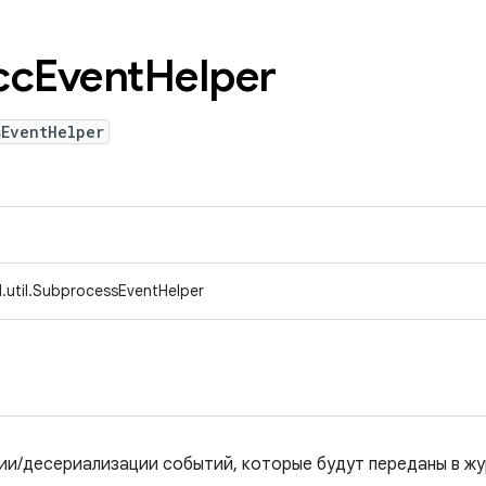
сEvent
Helper
sEventHelper
.util.SubprocessEventHelper
и/десериализации событий, которые будут переданы в жу