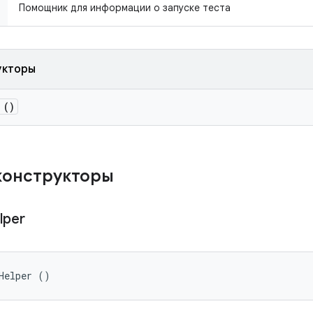
Помощник для информации о запуске теста
укторы
()
конструкторы
lper
Helper ()