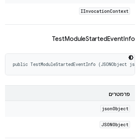
IInvocation
Context
Test
Module
Started
Event
Info
public TestModuleStartedEventInfo (JSONObject jso
פרמטרים
json
Object
JSONObject