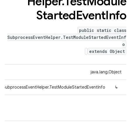
Helper
.
Test
Module
Started
Event
Info
public static class
SubprocessEventHelper.TestModuleStartedEventInf
o
extends Object
java.lang.Object
il.SubprocessEventHelper.TestModuleStartedEventInfo
↳