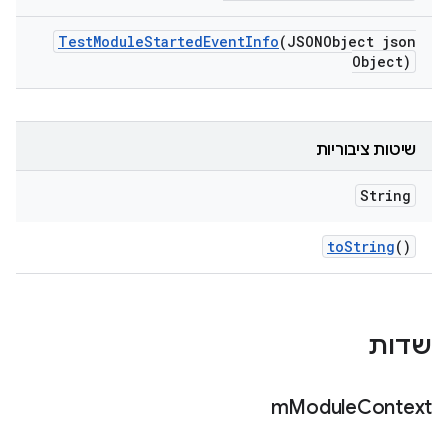
Test
Module
Started
Event
Info
(JSONObject json
Object)
שיטות ציבוריות
String
to
String
()
שדות
m
Module
Context