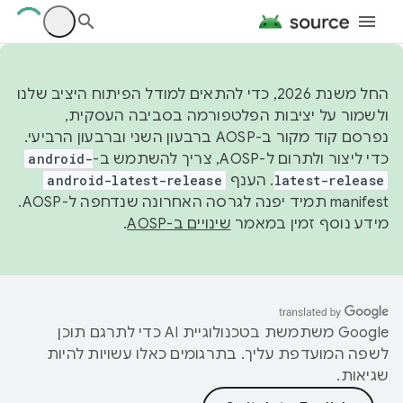
החל משנת 2026, כדי להתאים למודל הפיתוח היציב שלנו
ולשמור על יציבות הפלטפורמה בסביבה העסקית,
נפרסם קוד מקור ב-AOSP ברבעון השני וברבעון הרביעי.
כדי ליצור ולתרום ל-AOSP, צריך להשתמש ב-
android-
latest-release
. הענף
android-latest-release
manifest תמיד יפנה לגרסה האחרונה שנדחפה ל-AOSP.
מידע נוסף זמין במאמר
שינויים ב-AOSP
.
‫Google משתמשת בטכנולוגיית AI כדי לתרגם תוכן
לשפה המועדפת עליך. בתרגומים כאלו עשויות להיות
שגיאות.