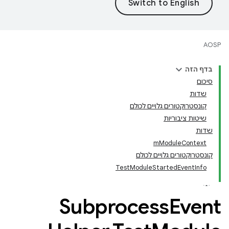
AOSP
בדף הזה
סיכום
שדות
קונסטרוקטורים גלויים לכולם
שיטות ציבוריות
שדות
mModuleContext
קונסטרוקטורים גלויים לכולם
TestModuleStartedEventInfo
Subprocess
Event