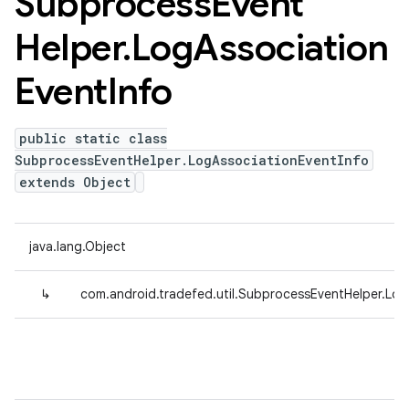
Subprocess
Event
Helper
.
Log
Association
Event
Info
public static class
SubprocessEventHelper.LogAssociationEventInfo
extends Object
java.lang.Object
↳
com.android.tradefed.util.SubprocessEventHelper.Log