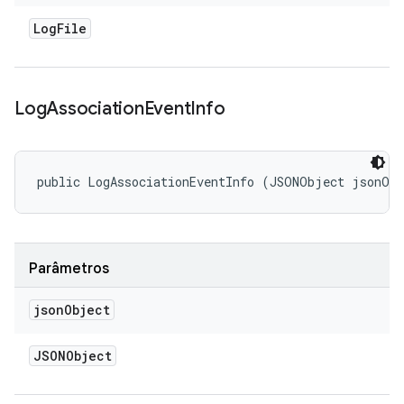
Log
File
Log
Association
Event
Info
public LogAssociationEventInfo (JSONObject jsonOb
Parâmetros
json
Object
JSONObject