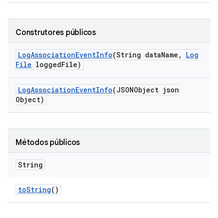
Construtores públicos
Log
Association
Event
Info
(String data
Name
,
Log
File
logged
File)
Log
Association
Event
Info
(JSONObject json
Object)
Métodos públicos
String
to
String
()