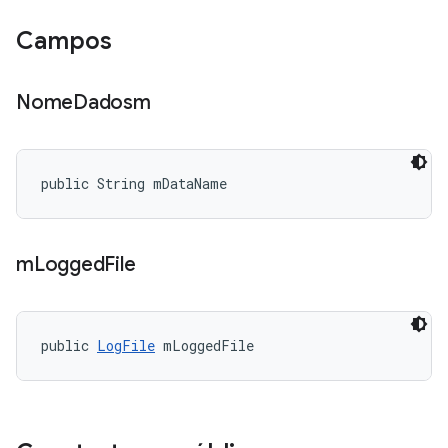
Campos
Nome
Dadosm
public String mDataName
m
Logged
File
public 
LogFile
 mLoggedFile