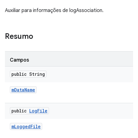
Auxiliar para informações de logAssociation.
Resumo
Campos
public String
m
Data
Name
public
Log
File
m
Logged
File