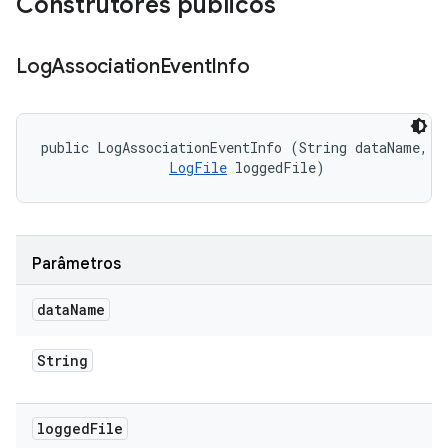
Construtores públicos
Log
Association
Event
Info
public LogAssociationEventInfo (String dataName, 

LogFile
 loggedFile)
Parâmetros
data
Name
String
logged
File