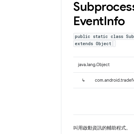
Subproces
Event
Info
public static class Su
extends Object
java.lang.Object
↳
com.android.tradef
叫用啟動資訊的輔助程式。