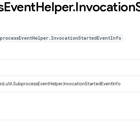
s
Event
Helper
.
Invocation
bprocessEventHelper.InvocationStartedEventInfo
ed.util.SubprocessEventHelper.InvocationStartedEventInfo