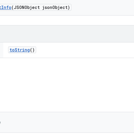
t
Info
(JSONObject json
Object)
to
String
()
e