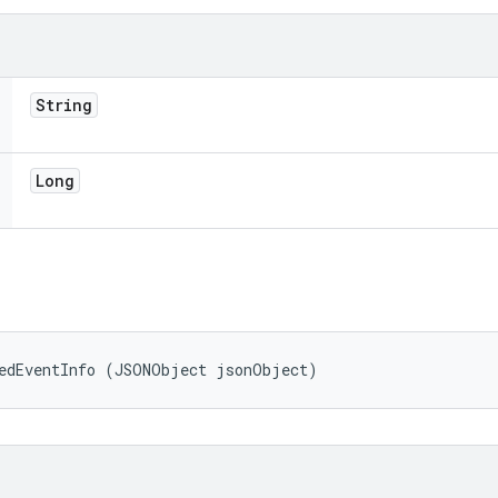
String
Long
tedEventInfo (JSONObject jsonObject)