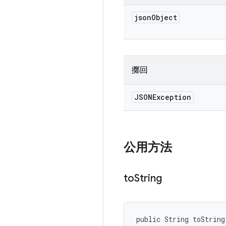
json
Object
擲回
JSONException
公用方法
to
String
public String toString