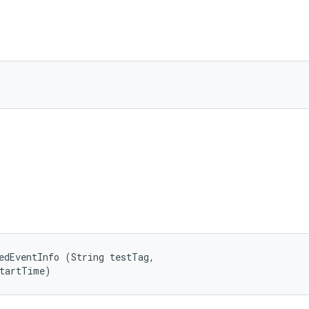
g
edEventInfo (String testTag, 

startTime)