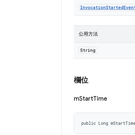
Invocation
Started
Even
公用方法
String
欄位
m
Start
Time
public Long mStartTim