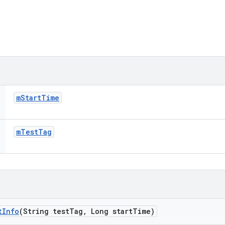
m
Start
Time
m
Test
Tag
t
Info
(String test
Tag
,
Long start
Time)