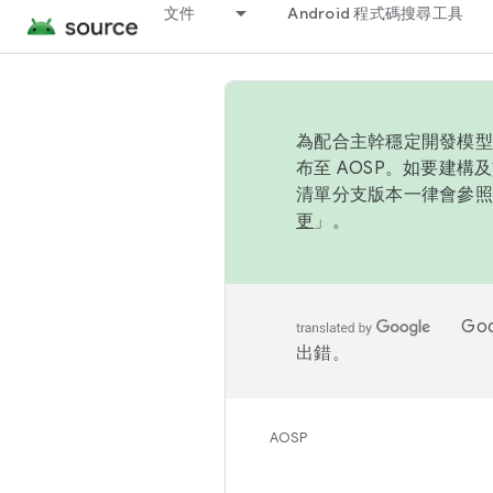
文件
Android 程式碼搜尋工具
為配合主幹穩定開發模型，
布至 AOSP。如要建構及
清單分支版本一律會參照推
更
」。
Go
出錯。
AOSP