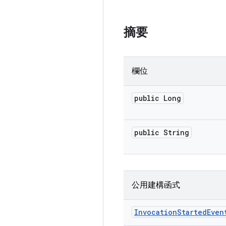
摘要
欄位
public Long
public String
公用建構函式
Invocation
Started
Even