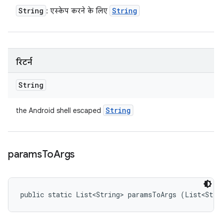
String
String
: एस्केप करने के लिए
रिटर्न
String
String
the Android shell escaped
params
To
Args
public static List<String> paramsToArgs (List<Stri