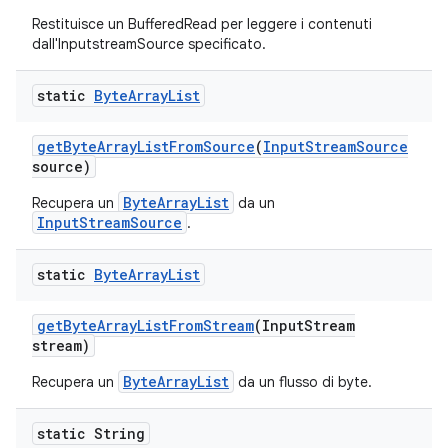
Restituisce un BufferedRead per leggere i contenuti
dall'InputstreamSource specificato.
static
Byte
Array
List
get
Byte
Array
List
From
Source
(
Input
Stream
Source
source)
ByteArrayList
Recupera un
da un
InputStreamSource
.
static
Byte
Array
List
get
Byte
Array
List
From
Stream
(Input
Stream
stream)
ByteArrayList
Recupera un
da un flusso di byte.
static String