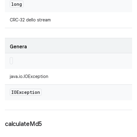
long
CRC-32 dello stream
Genera
java.io.IOException
IOException
calculate
Md5