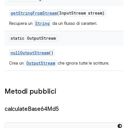
get
String
From
Stream
(Input
Stream stream)
String
Recupera un
da un flusso di caratteri.
static Output
Stream
null
Output
Stream
()
OutputStream
Crea un
che ignora tutte le scritture.
Metodi pubblici
calculate
Base64Md5