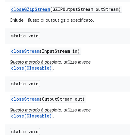
close
GZip
Stream
(GZIPOutput
Stream out
Stream)
Chiude il flusso di output gzip specificato.
static void
close
Stream
(Input
Stream in)
Questo metodo è obsoleto. utilizza invece
close(Closeable)
.
static void
close
Stream
(Output
Stream out)
Questo metodo è obsoleto. utilizza invece
close(Closeable)
.
static void