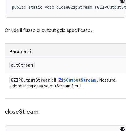
public static void closeGZipStream (GZIPOutputStr
Chiude il flusso di output gzip specificato.
Parametri
out
Stream
GZIPOutput
Stream
Zip
Output
Stream
: il
. Nessuna
azione intrapresa se outStream è null.
close
Stream