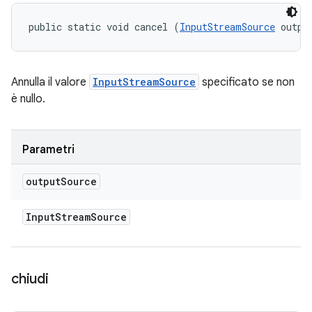
public static void cancel (
InputStreamSource
 outpu
Annulla il valore
InputStreamSource
specificato se non
è nullo.
Parametri
output
Source
Input
Stream
Source
chiudi