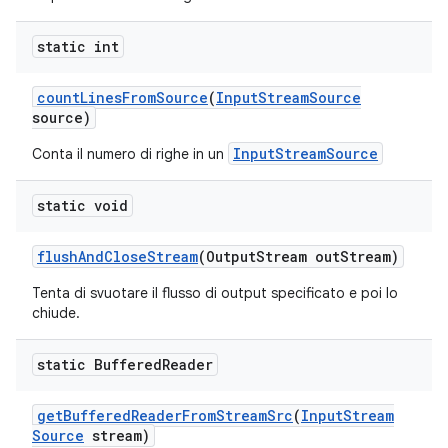
static int
count
Lines
From
Source
(
Input
Stream
Source
source)
InputStreamSource
Conta il numero di righe in un
static void
flush
And
Close
Stream
(Output
Stream out
Stream)
Tenta di svuotare il flusso di output specificato e poi lo
chiude.
static Buffered
Reader
get
Buffered
Reader
From
Stream
Src
(
Input
Stream
Source
stream)