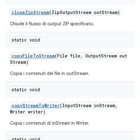
close
Zip
Stream
(Zip
Output
Stream out
Stream)
Chiude il flusso di output ZIP specificato.
static void
copy
File
To
Stream
(File file
,
Output
Stream out
Stream)
Copia i contenuti del file in outStream.
static void
copy
Stream
To
Writer
(Input
Stream in
Stream
,
Writer writer)
Copia i contenuti di inStream in Writer.
static void