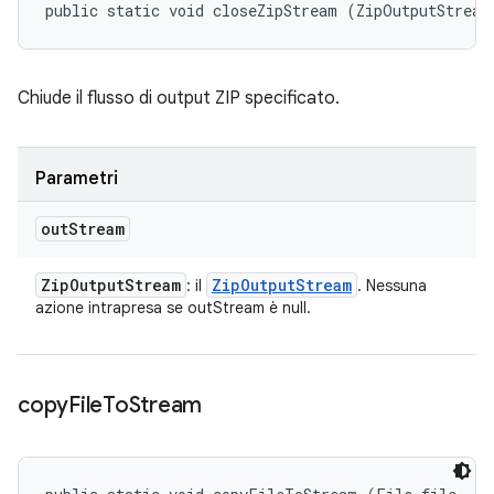
public static void closeZipStream (ZipOutputStream
Chiude il flusso di output ZIP specificato.
Parametri
out
Stream
Zip
Output
Stream
Zip
Output
Stream
: il
. Nessuna
azione intrapresa se outStream è null.
copy
File
To
Stream