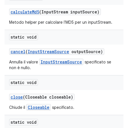
calculate
Md5
(Input
Stream input
Source)
Metodo helper per calcolare l'MD5 per un inputStream.
static void
cancel
(
Input
Stream
Source
output
Source)
InputStreamSource
Annulla il valore
specificato se
non è nullo.
static void
close
(Closeable closeable)
Closeable
Chiude il
specificato.
static void