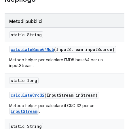
Metodi pubblici
static String
calculate
Base64Md5
(Input
Stream input
Source)
Metodo helper per calcolare l'MD5 base64 per un
inputStream.
static long
calculate
Crc32
(Input
Stream in
Stream)
Metodo helper per calcolare il CRC-32 per un
InputStream
.
static String