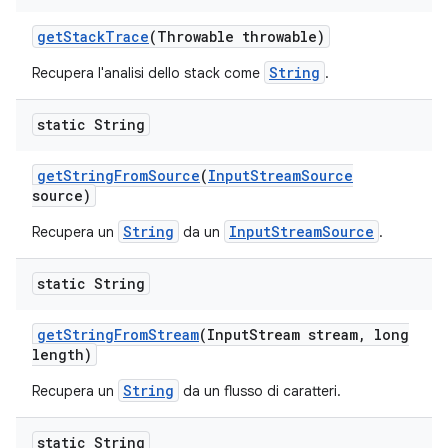
get
Stack
Trace
(Throwable throwable)
String
Recupera l'analisi dello stack come
.
static String
get
String
From
Source
(
Input
Stream
Source
source)
String
InputStreamSource
Recupera un
da un
.
static String
get
String
From
Stream
(Input
Stream stream
,
long
length)
String
Recupera un
da un flusso di caratteri.
static String