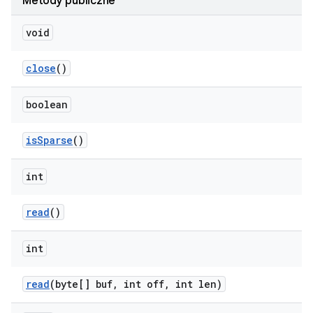
Metody publiczne
void
close
()
boolean
is
Sparse
()
int
read
()
int
read
(byte[] buf
,
int off
,
int len)