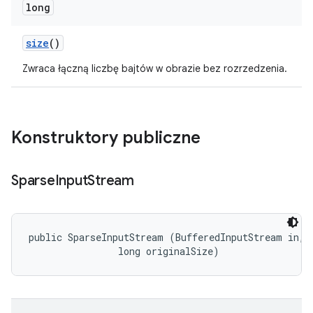
long
size
()
Zwraca łączną liczbę bajtów w obrazie bez rozrzedzenia.
Konstruktory publiczne
Sparse
Input
Stream
public SparseInputStream (BufferedInputStream in, 

                long originalSize)