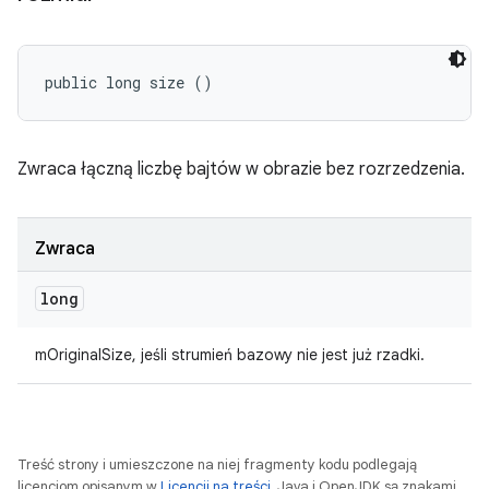
public long size ()
Zwraca łączną liczbę bajtów w obrazie bez rozrzedzenia.
Zwraca
long
mOriginalSize, jeśli strumień bazowy nie jest już rzadki.
Treść strony i umieszczone na niej fragmenty kodu podlegają
licencjom opisanym w
Licencji na treści
. Java i OpenJDK są znakami