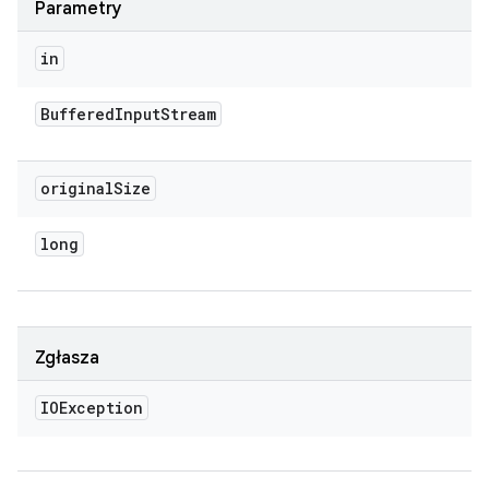
Parametry
in
Buffered
Input
Stream
original
Size
long
Zgłasza
IOException