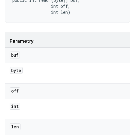
public int read (byte[] buf, 

                int off, 

                int len)
Parametry
buf
byte
off
int
len