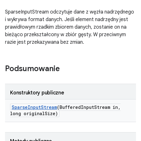
SparseInputStream odczytuje dane z węzła nadrzędnego
i wykrywa format danych. Jeśli element nadrzędny jest
prawidłowym rzadkim zbiorem danych, zostanie on na
bieżąco przekształcony w zbiór gęsty. W przeciwnym
razie jest przekazywana bez zmian.
Podsumowanie
Konstruktory publiczne
Sparse
Input
Stream
(Buffered
Input
Stream in
,
long original
Size)