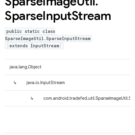
Sparse
Image
Util
.
Sparse
Input
Stream
public static class
SparseImageUtil.SparseInputStream
extends InputStream
java.lang.Object
↳
java.io.InputStream
↳
com.android.tradefed.util.SparseImageUtil.S