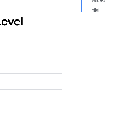
valueOf
nilai
Level