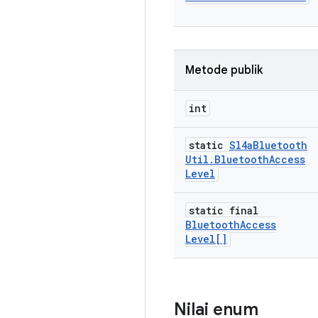
Metode publik
int
static
Sl4a
Bluetooth
Util
.
Bluetooth
Access
Level
static final
Bluetooth
Access
Level[]
Nilai enum