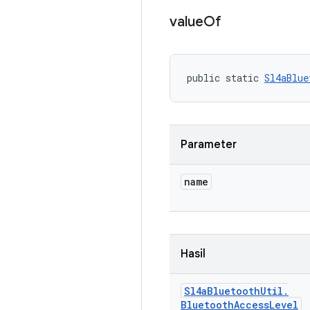
value
Of
public static 
Sl4aBlue
Parameter
name
Hasil
Sl4a
Bluetooth
Util
.
Bluetooth
Access
Level