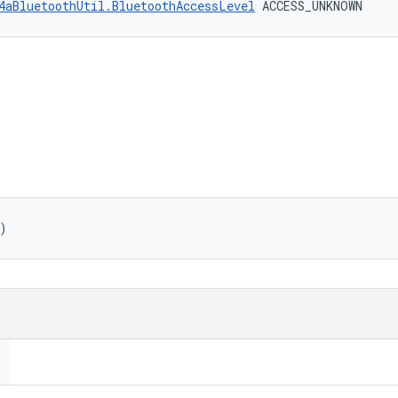
4aBluetoothUtil.BluetoothAccessLevel
 ACCESS_UNKNOWN
)