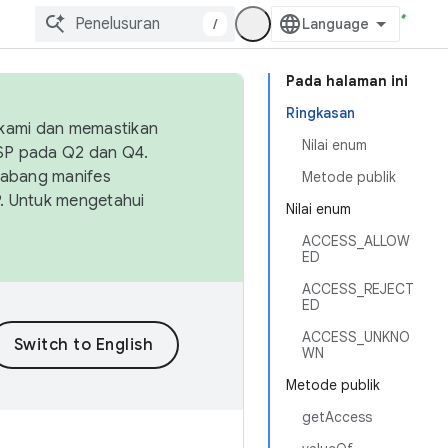
/
Pada halaman ini
Ringkasan
 kami dan memastikan
Nilai enum
OSP pada Q2 dan Q4.
Cabang manifes
Metode publik
SP. Untuk mengetahui
Nilai enum
ACCESS_ALLOW
ED
ACCESS_REJECT
ED
ACCESS_UNKNO
WN
Metode publik
getAccess