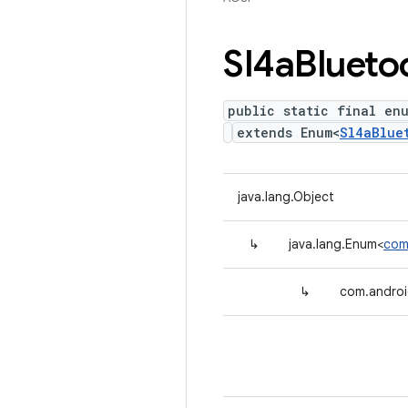
Sl4a
Blueto
public static final en
extends Enum<
Sl4aBlue
java.lang.Object
↳
java.lang.Enum<
com
↳
com.androi