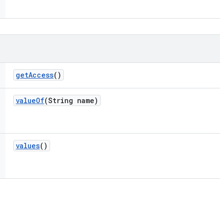
get
Access
()
value
Of
(String name)
values
()