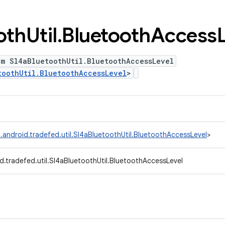
oth
Util
.
Bluetooth
Access
um Sl4aBluetoothUtil.BluetoothAccessLevel
toothUtil.BluetoothAccessLevel
>
.android.tradefed.util.Sl4aBluetoothUtil.BluetoothAccessLevel
>
d.tradefed.util.Sl4aBluetoothUtil.BluetoothAccessLevel