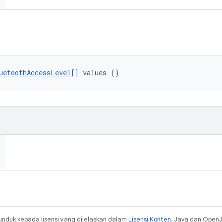
uetoothAccessLevel[]
 values ()
unduk kepada lisensi yang dijelaskan dalam
Lisensi Konten
. Java dan Open