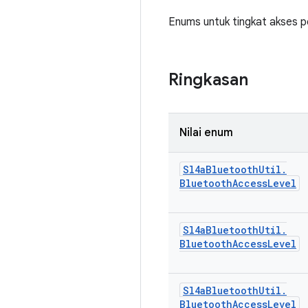
Enums untuk tingkat akses 
Ringkasan
Nilai enum
Sl4a
Bluetooth
Util
.
Bluetooth
Access
Level
Sl4a
Bluetooth
Util
.
Bluetooth
Access
Level
Sl4a
Bluetooth
Util
.
Bluetooth
Access
Level