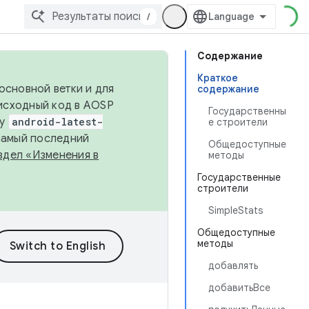
/
Содержание
Краткое
основной ветки и для
содержание
исходный код в AOSP
Государственны
ку
android-latest-
е строители
 самый последний
Общедоступные
здел «Изменения в
методы
Государственные
строители
SimpleStats
Общедоступные
методы
добавлять
добавитьВсе