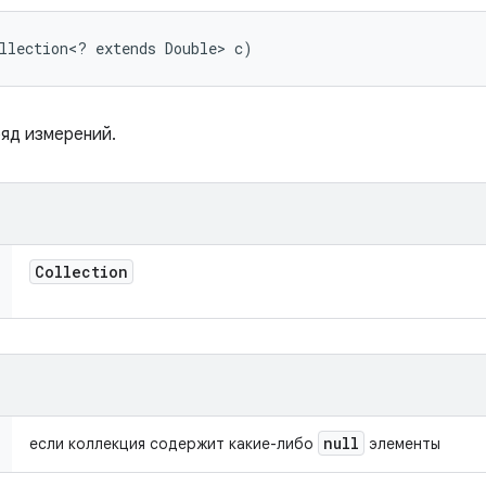
llection<? extends Double> c)
ряд измерений.
Collection
null
если коллекция содержит какие-либо
элементы