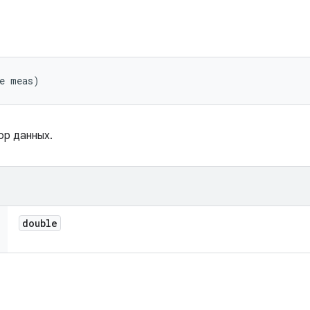
le meas)
ор данных.
double