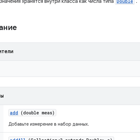
Значения хранятся внутри класса как числа типа
Double
.
жание
ители
ды
add
(double meas)
Добавьте измерение в набор данных.