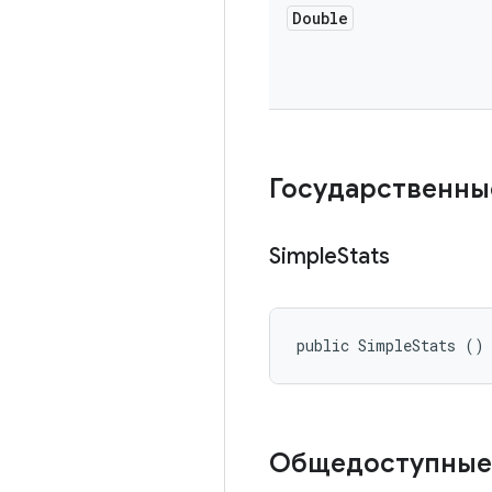
Double
Государственны
Simple
Stats
public SimpleStats ()
Общедоступные