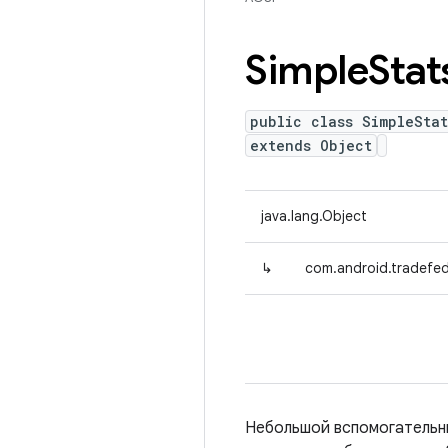
Simple
Stat
public class SimpleStat
extends Object
java.lang.Object
↳
com.android.tradefed
Небольшой вспомогательны