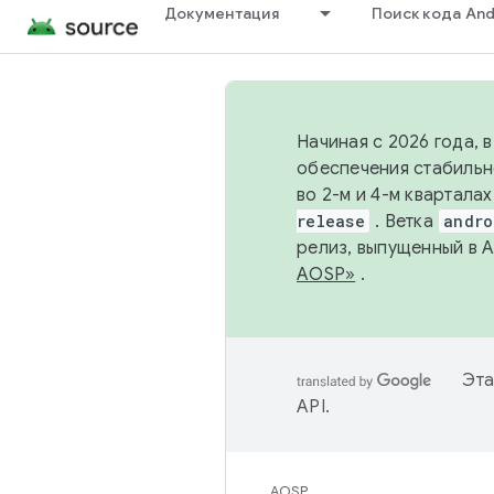
Документация
Поиск кода And
Начиная с 2026 года, 
обеспечения стабильн
во 2-м и 4-м квартала
release
. Ветка
andro
релиз, выпущенный в 
AOSP»
.
Эта
API
.
AOSP