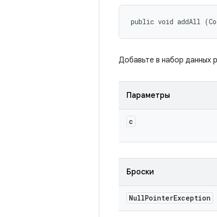
public void addAll (Co
Добавьте в набор данных 
Параметры
c
Броски
Null
Pointer
Exception