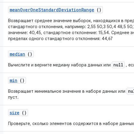
mean
Over
One
Standard
Deviation
Range
()
Возвращает среднее значение выборок, находящихся в пре
стандартного отклонения, например: 2,55 50,3 50,4 48,5 50,
значение: 40,45, стандартное отклонение: 15,54. Среднее з
пределах одного стандартного отклонения: 44,67
median
()
null
Вычислите и верните медиану набора данных или
, ес
min
()
nu
Возвращает минимальное значение в наборе данных или
пуст.
size
()
Проверьте, сколько элементов содержится в наборе данных