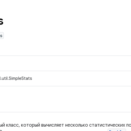
s
s
.util.SimpleStats
й класс, который вычисляет несколько статистических п