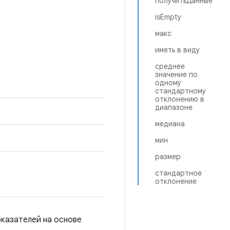
получитьДанные
isEmpty
макс
иметь в виду
среднее
значение по
одному
стандартному
отклонению в
диапазоне
медиана
мин
размер
стандартное
отклонение
оказателей на основе