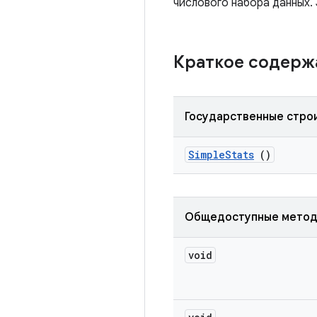
числового набора данных. 
Краткое содер
Государственные стро
Simple
Stats
()
Общедоступные мето
void