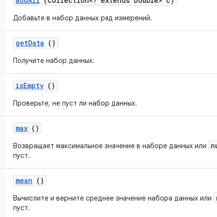
add
All
(Collection<? extends Double> c)
Добавьте в набор данных ряд измерений.
get
Data
()
Получите набор данных.
is
Empty
()
Проверьте, не пуст ли набор данных.
max
()
n
Возвращает максимальное значение в наборе данных или
пуст.
mean
()
Вычислите и верните среднее значение набора данных или
пуст.