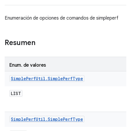
Enumeración de opciones de comandos de simpleperf
Resumen
Enum
.
de valores
Simple
Perf
Util
.
Simple
Perf
Type
LIST
Simple
Perf
Util
.
Simple
Perf
Type