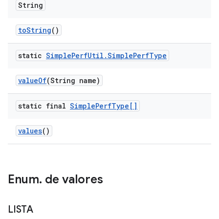
String
to
String
()
static
Simple
Perf
Util
.
Simple
Perf
Type
value
Of
(String name)
static final
Simple
Perf
Type[]
values
()
Enum
.
de valores
LISTA