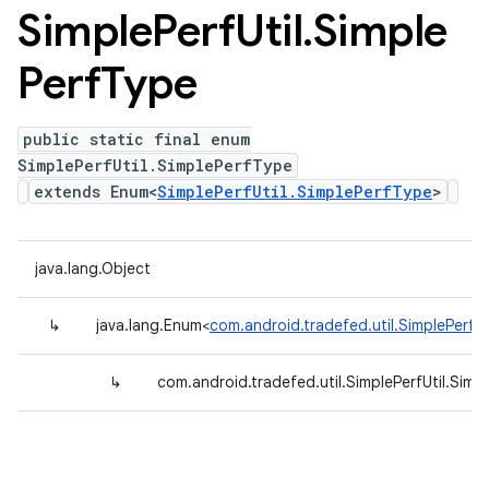
Simple
Perf
Util
.
Simple
Perf
Type
public static final enum
SimplePerfUtil.SimplePerfType
extends Enum<
SimplePerfUtil.SimplePerfType
>
java.lang.Object
↳
java.lang.Enum<
com.android.tradefed.util.SimplePerfUt
↳
com.android.tradefed.util.SimplePerfUtil.Simp