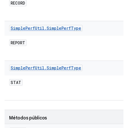
RECORD
Simple
Perf
Util
.
Simple
Perf
Type
REPORT
Simple
Perf
Util
.
Simple
Perf
Type
STAT
Métodos públicos