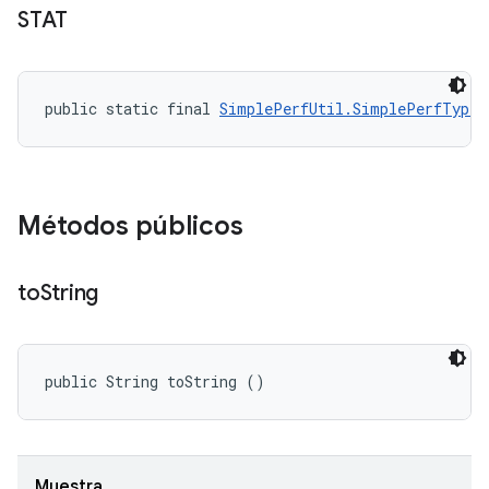
STAT
public static final 
SimplePerfUtil.SimplePerfType
 
Métodos públicos
to
String
public String toString ()
Muestra