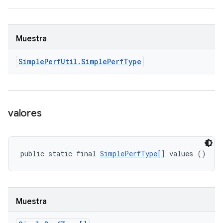
Muestra
Simple
Perf
Util
.
Simple
Perf
Type
valores
public static final 
SimplePerfType[]
 values ()
Muestra