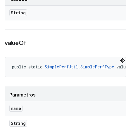
String
value
Of
public static 
SimplePerfUtil.SimplePerfType
 valueO
Parámetros
name
String