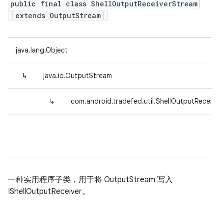
public final class ShellOutputReceiverStream
extends OutputStream
java.lang.Object
↳
java.io.OutputStream
↳
com.android.tradefed.util.ShellOutputReceiv
一种实用程序子类，用于将 OutputStream 写入
IShellOutputReceiver。