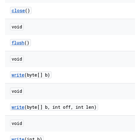
close
()
void
flush
()
void
write
(byte[] b)
void
write
(byte[] b
,
int off
,
int len)
void
write
(int b)