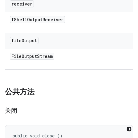
receiver
IShell
Output
Receiver
file
Output
File
Output
Stream
公共方法
关闭
public void close ()