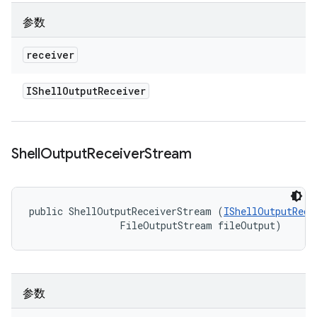
参数
receiver
IShell
Output
Receiver
Shell
Output
Receiver
Stream
public ShellOutputReceiverStream (
IShellOutputRece
                FileOutputStream fileOutput)
参数