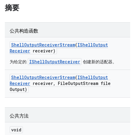
摘要
公共构造函数
Shell
Output
Receiver
Stream
(
IShell
Output
Receiver
receiver)
IShellOutputReceiver
为给定的
创建新的适配器。
Shell
Output
Receiver
Stream
(
IShell
Output
Receiver
receiver
,
File
Output
Stream file
Output)
公共方法
void