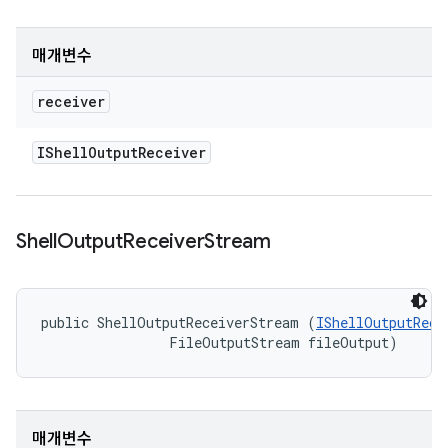
매개변수
receiver
IShell
Output
Receiver
Shell
Output
Receiver
Stream
public ShellOutputReceiverStream (
IShellOutputRece
                FileOutputStream fileOutput)
매개변수