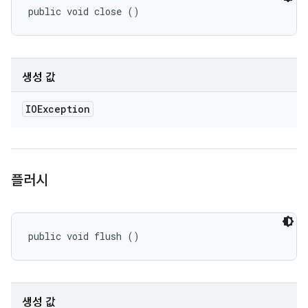
public void close ()
생성 값
IOException
플러시
public void flush ()
생성 값