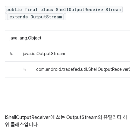
public final class ShellOutputReceiverStream
extends OutputStream
java.lang.Object
↳
java.io.OutputStream
↳
com.android.tradefed.util.ShellOutputReceiverSt
IShellOutputReceiver에 쓰는 OutputStream의 유틸리티 하
위 클래스입니다.