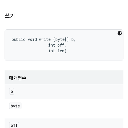
쓰기
public void write (byte[] b, 

                int off, 

                int len)
매개변수
b
byte
off