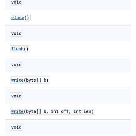
void
close
()
void
flush
()
void
write
(byte[] b)
void
write
(byte[] b
,
int off
,
int len)
void