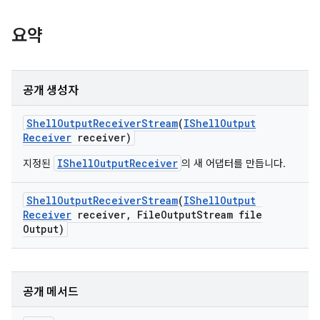
요약
공개 생성자
Shell
Output
Receiver
Stream
(
IShell
Output
Receiver
receiver)
IShellOutputReceiver
지정된
의 새 어댑터를 만듭니다.
Shell
Output
Receiver
Stream
(
IShell
Output
Receiver
receiver
,
File
Output
Stream file
Output)
공개 메서드