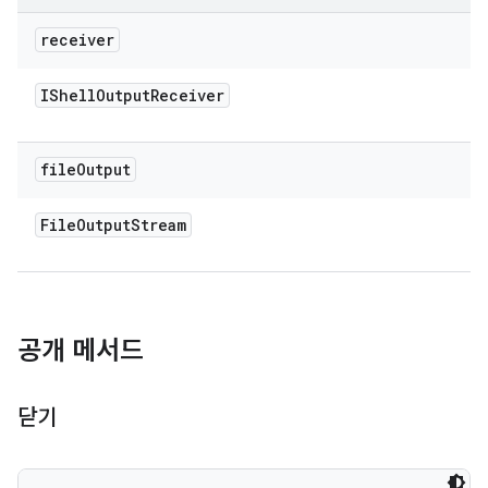
receiver
IShell
Output
Receiver
file
Output
File
Output
Stream
공개 메서드
닫기