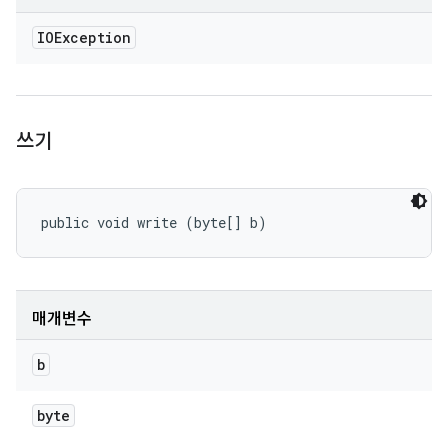
IOException
쓰기
public void write (byte[] b)
매개변수
b
byte