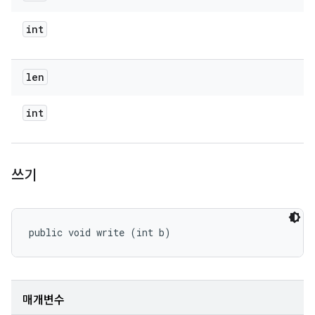
int
len
int
쓰기
public void write (int b)
매개변수