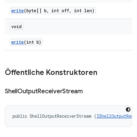
write
(byte[] b
,
int off
,
int len)
void
write
(int b)
Öffentliche Konstruktoren
Shell
Output
Receiver
Stream
public ShellOutputReceiverStream (
IShellOutputRece