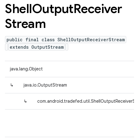
Shell
Output
Receiver
Stream
public final class ShellOutputReceiverStream
extends OutputStream
java.lang.Object
↳
java.io.OutputStream
↳
com.android.tradefed.util.ShellOutputReceiverSt