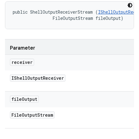
public ShellOutputReceiverStream (
IShellOutputRece
                FileOutputStream fileOutput)
Parameter
receiver
IShell
Output
Receiver
file
Output
File
Output
Stream