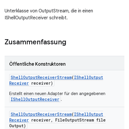
Unterklasse von OutputStream, die in einen
IShellOutputReceiver schreibt.
Zusammenfassung
Öffentliche Konstruktoren
Shell
Output
Receiver
Stream
(
IShell
Output
Receiver
receiver)
Erstellt einen neuen Adapter für den angegebenen
IShellOutputReceiver
.
Shell
Output
Receiver
Stream
(
IShell
Output
Receiver
receiver
,
File
Output
Stream file
Output)